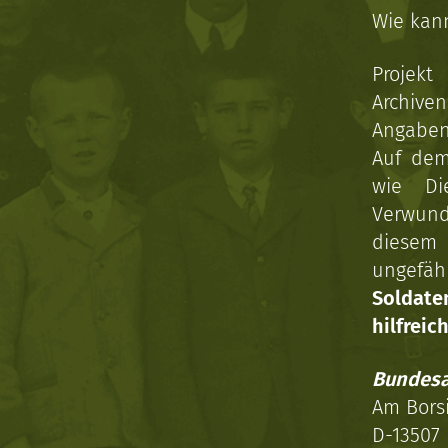
Wie kan
Projekt
Archive
Angaben 
Auf dem
wie Di
Verwun
diesem 
ungefäh
Soldat
hilfreich
Bundesa
Am Bors
D-13507 