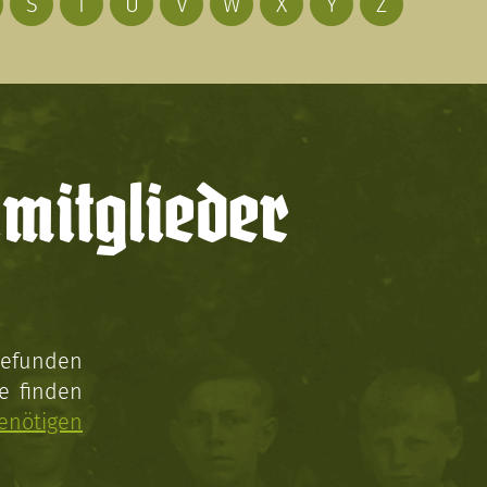
S
T
U
V
W
X
Y
Z
mitglieder
gefunden
e finden
enötigen