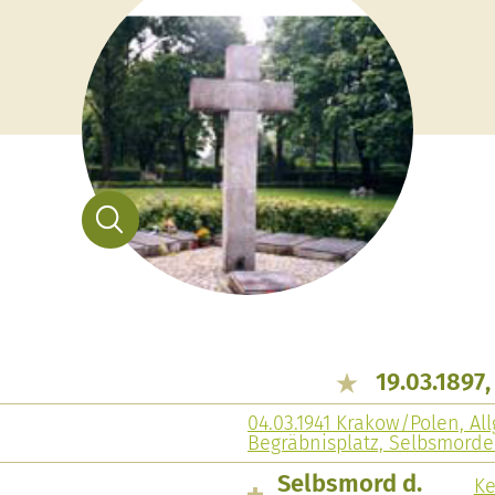
19.03.1897
04.03.1941 Krakow/Polen, All
Begräbnisplatz, Selbsmord
Selbsmord d.
Ke