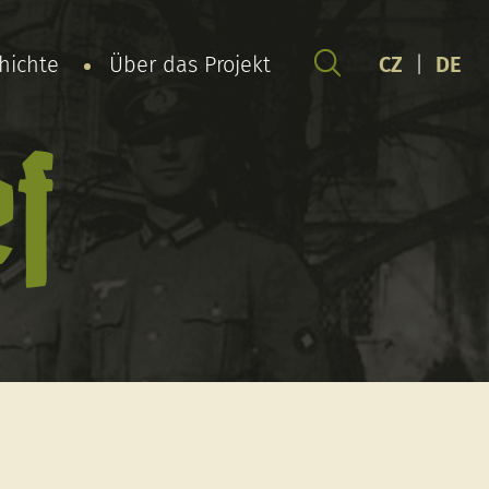
chichte
Über das Projekt
CZ
|
DE
f