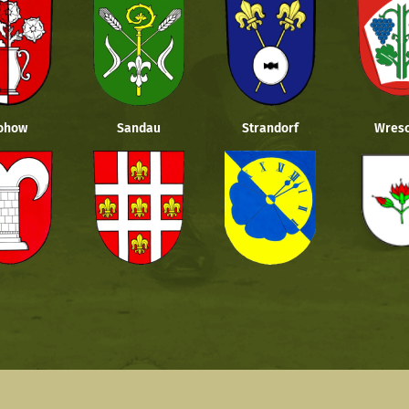
ohow
Sandau
Strandorf
Wresc