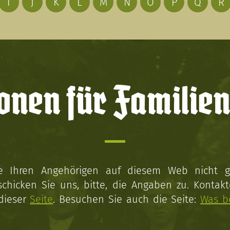
I
J
K
L
M
N
O
P
Q
R
onen für Familien
ie Ihren Angehörigen auf diesem Web nicht 
schicken Sie uns, bitte, die Angaben zu. Kontakt
 dieser
Seite
. Besuchen Sie auch die Seite:
Was b