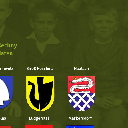
všechny
daten.
rkowitz
Groß Hoschütz
Haatsch
lna
Ludgerstal
Markersdorf