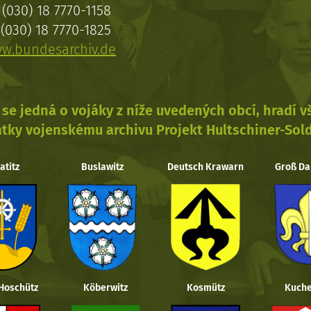
(030) 18 7770-1158
(030) 18 7770-1825
w.bundesarchiv.de
se jedná o vojáky z níže uvedených obcí, hradí 
tky vojenskému archivu Projekt Hultschiner-Sol
atitz
Buslawitz
Deutsch Krawarn
Groß Da
 Hoschütz
Köberwitz
Kosmütz
Kuche