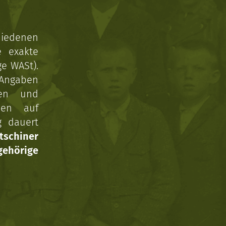
hiedenen
e exakte
ge WASt).
 Angaben
gen und
nen auf
g dauert
tschiner
ehörige