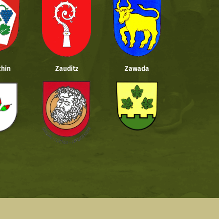
hin
Zauditz
Zawada