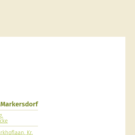
, Markersdorf
g.
ecke
rkhoflaan, Kr.