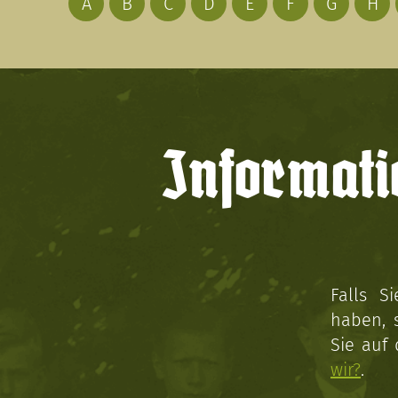
A
B
C
D
E
F
G
H
Informati
Falls S
haben, 
Sie auf
wir?
.