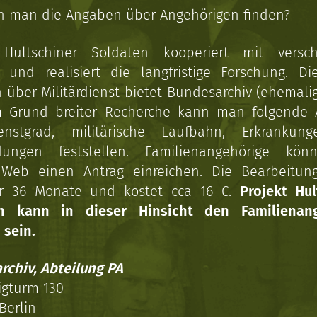
n man die Angaben über Angehörigen finden?
 Hultschiner Soldaten kooperiert mit versc
n und realisiert die langfristige Forschung. Di
über Militärdienst bietet Bundesarchiv (ehemali
 Grund breiter Recherche kann man folgende
enstgrad, militärische Laufbahn, Erkrankun
dungen feststellen. Familienangehörige kön
Web einen Antrag einreichen. Die Bearbeitun
r 36 Monate und kostet cca 16 €.
Projekt Hul
en kann in dieser Hinsicht den Familienang
 sein.
rchiv, Abteilung PA
igturm 130
Berlin