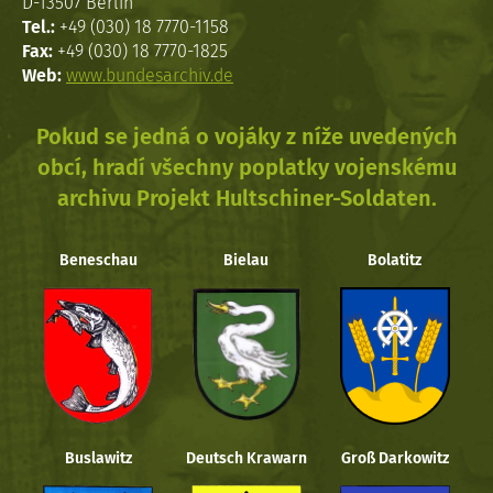
D-13507 Berlin
Tel.:
+49 (030) 18 7770-1158
Fax:
+49 (030) 18 7770-1825
Web:
www.bundesarchiv.de
Pokud se jedná o vojáky z níže uvedených
obcí, hradí všechny poplatky vojenskému
archivu Projekt Hultschiner-Soldaten.
Beneschau
Bielau
Bolatitz
Buslawitz
Deutsch Krawarn
Groß Darkowitz