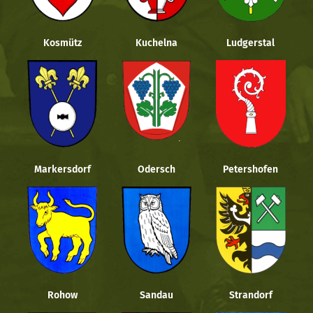
Kosmütz
Kuchelna
Ludgerstal
Markersdorf
Odersch
Petershofen
Rohow
Sandau
Strandorf