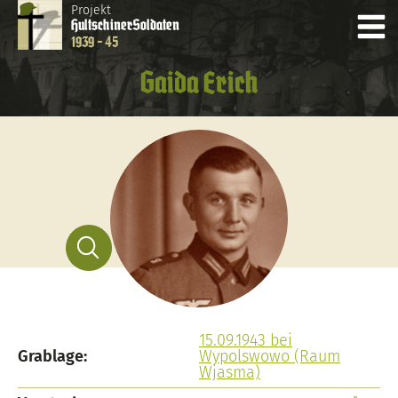
Projekt
Hultschiner
Soldaten
1939 - 45
Gaida Erich
15.09.1943 bei
Grablage:
Wypolswowo (Raum
Wjasma)