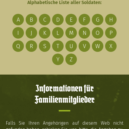
Alphabetische Liste aller Soldaten:
A
B
C
D
E
F
G
H
I
J
K
L
M
N
O
P
Q
R
S
T
U
V
W
X
Y
Z
Informationen für
Familienmitglieder
Falls Sie Ihren Angehörigen auf diesem Web nicht