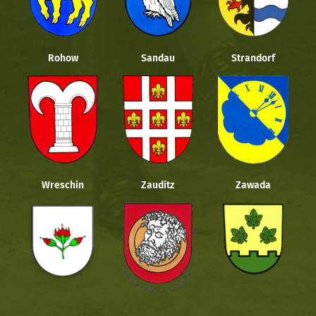
Rohow
Sandau
Strandorf
Wreschin
Zauditz
Zawada