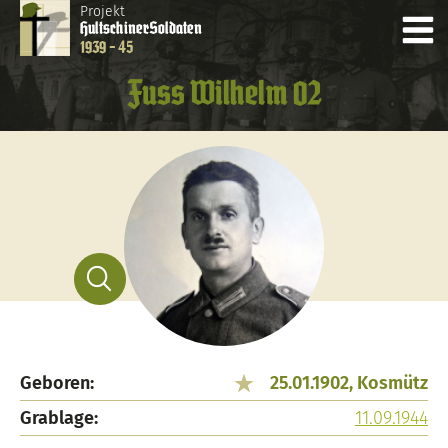
Projekt
Hultschiner
Soldaten
1939 - 45
Fuss Wilhelm 02
Geboren:
25.01.1902, Kosmütz
Grablage:
11.09.1944