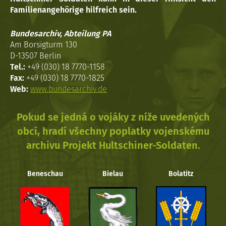
Familienangehörige hilfreich sein.
Bundesarchiv, Abteilung PA
Am Borsigturm 130
D-13507 Berlin
Tel.:
+49 (030) 18 7770-1158
Fax:
+49 (030) 18 7770-1825
Web:
www.bundesarchiv.de
Pokud se jedná o vojáky z níže uvedených
obcí, hradí všechny poplatky vojenskému
archivu Projekt Hultschiner-Soldaten.
Beneschau
Bielau
Bolatitz