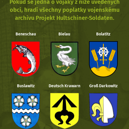
Pokud se jedná o vojáky z níže uvedených
obcí, hradí všechny poplatky vojenskému
archivu Projekt Hultschiner-Soldaten.
Beneschau
Bielau
Bolatitz
Buslawitz
Deutsch Krawarn
Groß Darkowitz