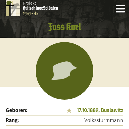
Projekt
Hultschiner
Soldaten
1939 - 45
Fuss Karl
Geboren:
17.10.1889, Buslawitz
Rang:
Volkssturmmann