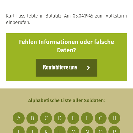
Karl Fuss lebte in Bolatitz. Am 05.04.1945 zum Volksturm
einberufen.
Fehlen Informationen oder falsche
Daten?
Kontaktiere uns
Alphabetische Liste aller Soldaten:
A
B
C
D
E
F
G
H
I
J
K
L
M
N
O
P