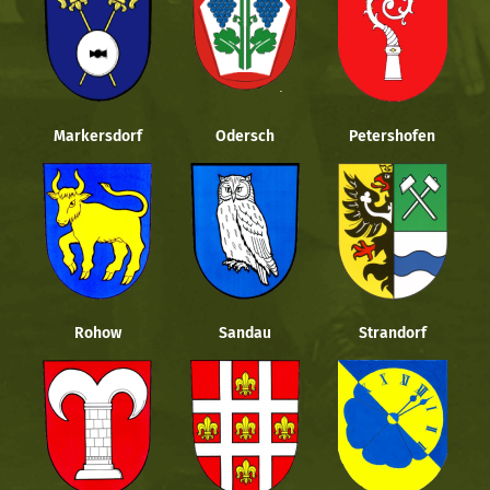
Markersdorf
Odersch
Petershofen
Rohow
Sandau
Strandorf