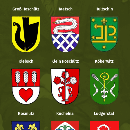
Groß Hoschütz
Haatsch
Hultschin
Klebsch
Klein Hoschütz
Köberwitz
Kosmütz
Kuchelna
Ludgerstal