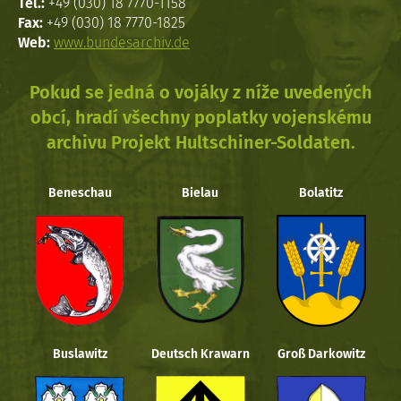
Tel.:
+49 (030) 18 7770-1158
Fax:
+49 (030) 18 7770-1825
Web:
www.bundesarchiv.de
Pokud se jedná o vojáky z níže uvedených
obcí, hradí všechny poplatky vojenskému
archivu Projekt Hultschiner-Soldaten.
Beneschau
Bielau
Bolatitz
Buslawitz
Deutsch Krawarn
Groß Darkowitz