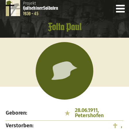
Projekt
Hultschiner
Soldaten
1939 - 45
Folta Paul
28.06.1911,
Geboren:
Petershofen
Verstorben:
,