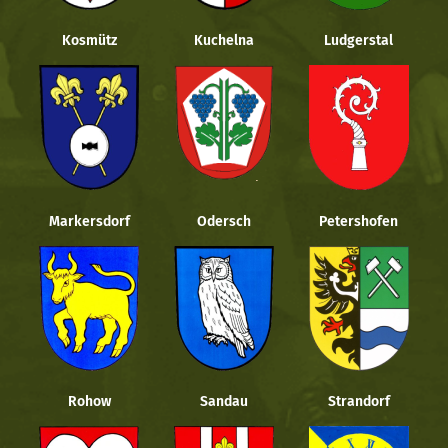
Kosmütz
Kuchelna
Ludgerstal
Markersdorf
Odersch
Petershofen
Rohow
Sandau
Strandorf