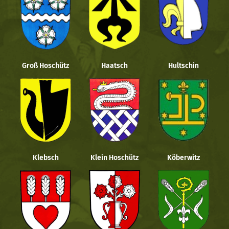
Groß Hoschütz
Haatsch
Hultschin
Klebsch
Klein Hoschütz
Köberwitz