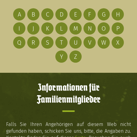
A
B
C
D
E
F
G
H
I
J
K
L
M
N
O
P
Q
R
S
T
U
V
W
X
Y
Z
Informationen für
Familienmitglieder
Falls Sie Ihren Angehörigen auf diesem Web nicht
gefunden haben, schicken Sie uns, bitte, die Angaben zu.