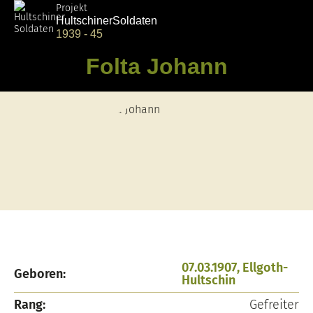
Projekt
Hultschiner
Soldaten
1939 - 45
Folta Johann
07.03.1907, Ellgoth-
Geboren:
Hultschin
Rang:
Gefreiter