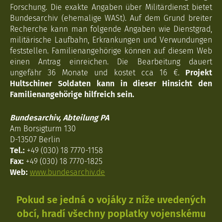
Forschung. Die exakte Angaben über Militärdienst bietet
Bundesarchiv (ehemalige WASt). Auf dem Grund breiter
Recherche kann man folgende Angaben wie Dienstgrad,
militärische Laufbahn, Erkrankungen und Verwundungen
feststellen. Familienangehörige können auf diesem Web
einen Antrag einreichen. Die Bearbeitung dauert
ungefähr 36 Monate und kostet cca 16 €.
Projekt
Hultschiner Soldaten kann in dieser Hinsicht den
Familienangehörige hilfreich sein.
Bundesarchiv, Abteilung PA
Am Borsigturm 130
D-13507 Berlin
Tel.:
+49 (030) 18 7770-1158
Fax:
+49 (030) 18 7770-1825
Web:
www.bundesarchiv.de
Pokud se jedná o vojáky z níže uvedených
obcí, hradí všechny poplatky vojenskému