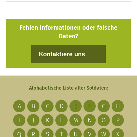
Fehlen Informationen oder falsche
Daten?
Kontaktiere uns
Alphabetische Liste aller Soldaten:
A
B
C
D
E
F
G
H
I
J
K
L
M
N
O
P
Q
R
S
T
U
V
W
X