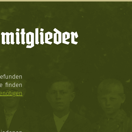
mitglieder
gefunden
e finden
enötigen