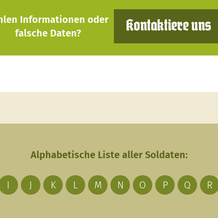
hlen Informationen oder
Kontaktiere uns
falsche Daten?
Alphabetische Liste aller Soldaten:
I
J
K
L
M
N
O
P
Q
R