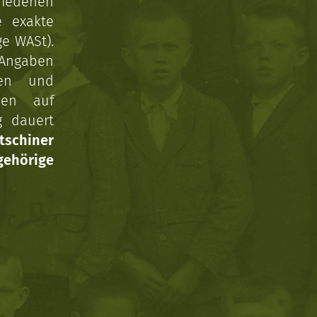
hiedenen
e exakte
ge WASt).
 Angaben
gen und
nen auf
g dauert
tschiner
ehörige