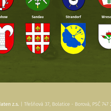
ohow
Sandau
Strandorf
Wresc
aten z.s.
| Třešňová 37, Bolatice - Borová, PSČ 747