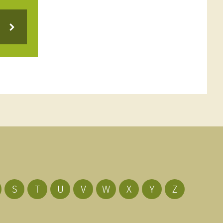
S
T
U
V
W
X
Y
Z