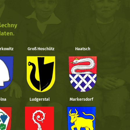
všechny
daten.
rkowitz
Groß Hoschütz
Haatsch
lna
Ludgerstal
Markersdorf