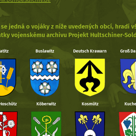
se jedná o vojáky z níže uvedených obcí, hradí 
tky vojenskému archivu Projekt Hultschiner-Sol
atitz
Buslawitz
Deutsch Krawarn
Groß Da
 Hoschütz
Köberwitz
Kosmütz
Kuche