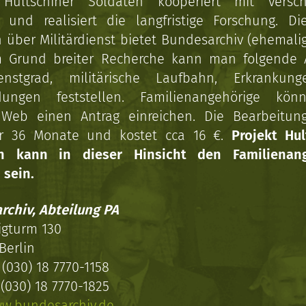
 Hultschiner Soldaten kooperiert mit versc
n und realisiert die langfristige Forschung. Di
über Militärdienst bietet Bundesarchiv (ehemali
 Grund breiter Recherche kann man folgende
enstgrad, militärische Laufbahn, Erkrankun
dungen feststellen. Familienangehörige kön
Web einen Antrag einreichen. Die Bearbeitun
r 36 Monate und kostet cca 16 €.
Projekt Hul
en kann in dieser Hinsicht den Familienang
 sein.
rchiv, Abteilung PA
igturm 130
Berlin
(030) 18 7770-1158
(030) 18 7770-1825
w.bundesarchiv.de