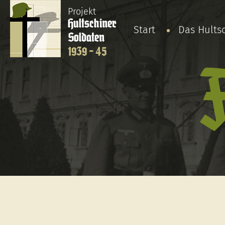
Projekt
Hultschiner
Start
Das Hults
Soldaten
1939 - 45
F