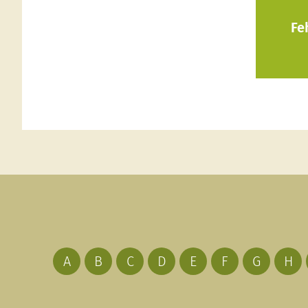
Fe
A
B
C
D
E
F
G
H