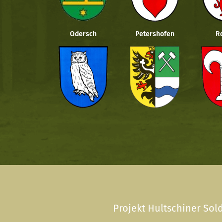
Odersch
Petershofen
R
Projekt Hultschiner Sold