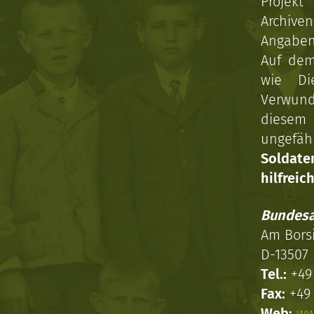
Projekt
Archive
Angaben 
Auf dem
wie Di
Verwun
diesem 
ungefäh
Soldat
hilfreich
Bundesa
Am Bors
D-13507 
Tel.:
+49 
Fax:
+49 
Web:
ww