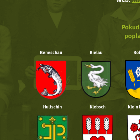
Pokud 
popla
Beneschau
Bielau
Bol
Hultschin
Klebsch
Klein