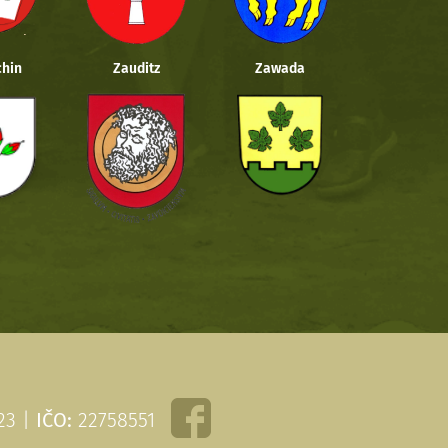
hin
Zauditz
Zawada
 23 |
IČO:
22758551