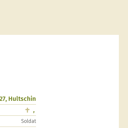
927, Hultschin
,
Soldat