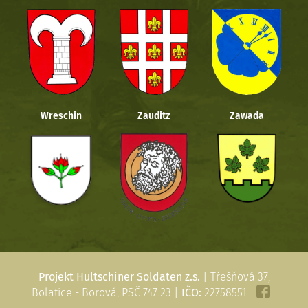
Wreschin
Zauditz
Zawada
Projekt Hultschiner Soldaten z.s.
| Třešňová 37,
Bolatice - Borová, PSČ 747 23 |
IČO:
22758551