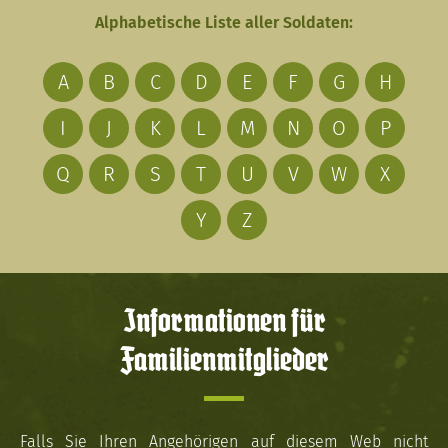
Alphabetische Liste aller Soldaten:
A
B
C
D
E
F
G
H
I
J
K
L
M
N
O
P
Q
R
S
T
U
V
W
X
Y
Z
Informationen für
Familienmitglieder
Falls Sie Ihren Angehörigen auf diesem Web nicht