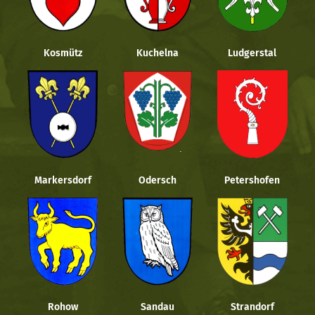
Kosmütz
Kuchelna
Ludgerstal
Markersdorf
Odersch
Petershofen
Rohow
Sandau
Strandorf