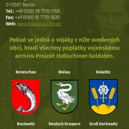
D-13507 Berlin
Tel.:
+49 (030) 18 7770-1158
Fax:
+49 (030) 18 7770-1825
Web:
www.bundesarchiv.de
Pokud se jedná o vojáky z níže uvedených
obcí, hradí všechny poplatky vojenskému
archivu Projekt Hultschiner-Soldaten.
Beneschau
Bielau
Bolatitz
Buslawitz
Deutsch Krawarn
Groß Darkowitz