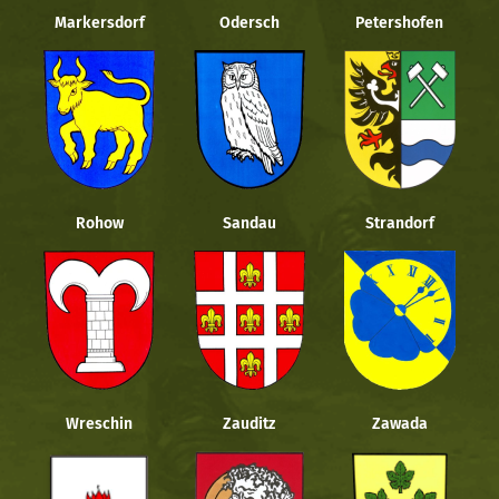
Markersdorf
Odersch
Petershofen
Rohow
Sandau
Strandorf
Wreschin
Zauditz
Zawada