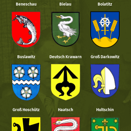
Beneschau
Bielau
Bolatitz
Buslawitz
Deutsch Krawarn
Groß Darkowitz
Groß Hoschütz
Haatsch
Hultschin