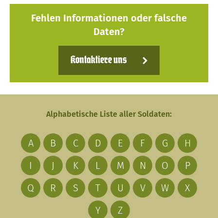
Fehlen Informationen oder falsche
Daten?
Kontaktiere uns
Alphabetische Liste aller Soldaten:
A
B
C
D
E
F
G
H
I
J
K
L
M
N
O
P
Q
R
S
T
U
V
W
X
Y
Z