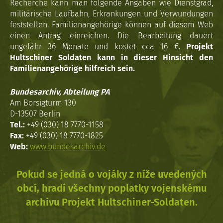
Recherche kann man folgende Angaben wie Dienstgrad,
militärische Laufbahn, Erkrankungen und Verwundungen
feststellen. Familienangehörige können auf diesem Web
einen Antrag einreichen. Die Bearbeitung dauert
ungefähr 36 Monate und kostet cca 16 €.
Projekt
Hultschiner Soldaten kann in dieser Hinsicht den
Familienangehörige hilfreich sein.
Bundesarchiv, Abteilung PA
Am Borsigturm 130
D-13507 Berlin
Tel.:
+49 (030) 18 7770-1158
Fax:
+49 (030) 18 7770-1825
Web:
www.bundesarchiv.de
Pokud se jedná o vojáky z níže uvedených
obcí, hradí všechny poplatky vojenskému
archivu Projekt Hultschiner-Soldaten.