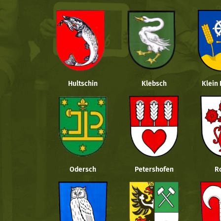
Hultschin
Klebsch
Klein
Odersch
Petershofen
R