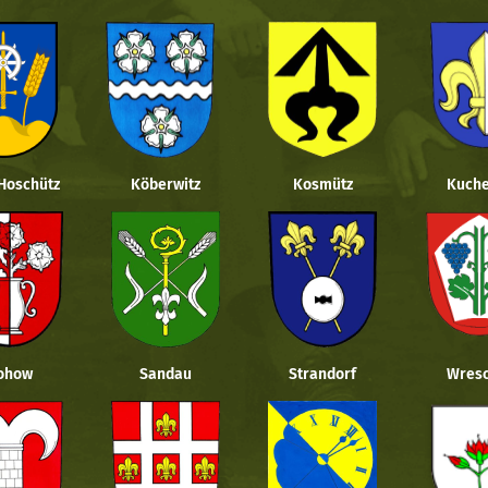
 Hoschütz
Köberwitz
Kosmütz
Kuche
ohow
Sandau
Strandorf
Wresc