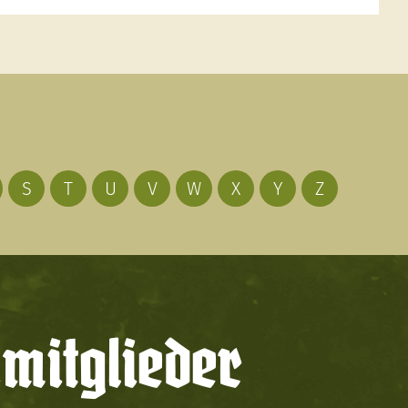
S
T
U
V
W
X
Y
Z
mitglieder