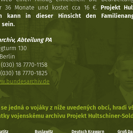
r 36 Monate und kostet cca 16 €.
Projekt Hul
en kann in dieser Hinsicht den Familienang
 sein.
rchiv, Abteilung PA
igturm 130
Berlin
(030) 18 7770-1158
(030) 18 7770-1825
w.bundesarchiv.de
se jedná o vojáky z níže uvedených obcí, hradí 
tky vojenskému archivu Projekt Hultschiner-Sol
atitz
Buslawitz
Deutsch Krawarn
Groß Da