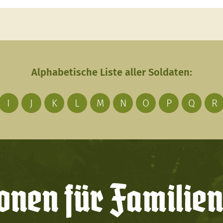
Alphabetische Liste aller Soldaten:
I
J
K
L
M
N
O
P
Q
R
onen für Familien