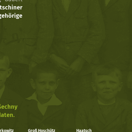
tschiner
ehörige
všechny
daten.
rkowitz
Groß Hoschütz
Haatsch