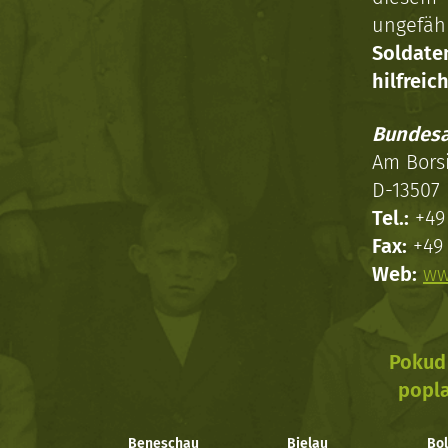
ungefäh
Soldat
hilfreich
Bundesa
Am Bors
D-13507 
Tel.:
+49 
Fax:
+49 
Web:
ww
Pokud 
popla
Beneschau
Bielau
Bol