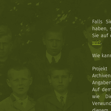
Falls S
haben, 
Sie auf
wir?
.
Wie kan
Projekt
Archive
Angaben 
Auf dem
wie Di
Verwun
diesem 