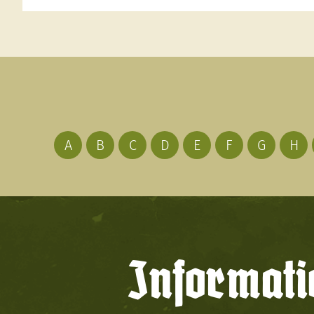
A
B
C
D
E
F
G
H
Informati