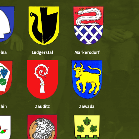
lna
Ludgerstal
Markersdorf
hin
Zauditz
Zawada