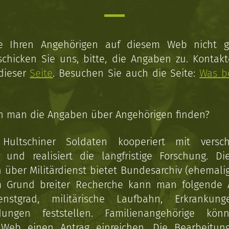
ie Ihren Angehörigen auf diesem Web nicht 
schicken Sie uns, bitte, die Angaben zu. Kontakt
 dieser
Seite
. Besuchen Sie auch die Seite:
Was b
n man die Angaben über Angehörigen finden?
 Hultschiner Soldaten kooperiert mit versc
n und realisiert die langfristige Forschung. Di
über Militärdienst bietet Bundesarchiv (ehemali
 Grund breiter Recherche kann man folgende
enstgrad, militärische Laufbahn, Erkrankun
dungen feststellen. Familienangehörige kön
Web einen Antrag einreichen. Die Bearbeitun