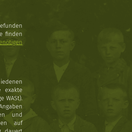
gefunden
e finden
enötigen
hiedenen
e exakte
ge WASt).
 Angaben
gen und
nen auf
g dauert