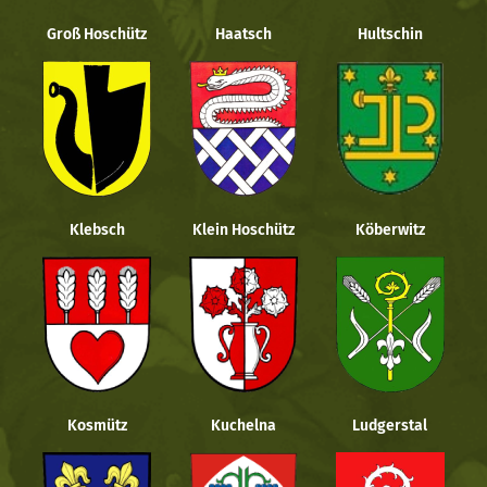
Groß Hoschütz
Haatsch
Hultschin
Klebsch
Klein Hoschütz
Köberwitz
Kosmütz
Kuchelna
Ludgerstal