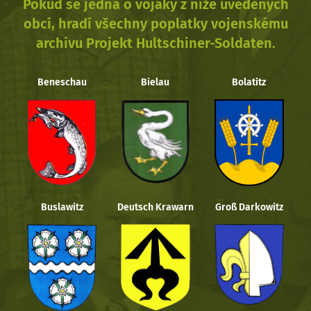
Pokud se jedná o vojáky z níže uvedených
obcí, hradí všechny poplatky vojenskému
archivu Projekt Hultschiner-Soldaten.
Beneschau
Bielau
Bolatitz
Buslawitz
Deutsch Krawarn
Groß Darkowitz