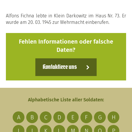
Alfons Fichna lebte in Klein Darkowitz im Haus Nr. 73. Er
wurde am 20. 03. 1945 zur Wehrmacht einberufen.
Fehlen Informationen oder falsche
Daten?
Kontaktiere uns
Alphabetische Liste aller Soldaten:
A
B
C
D
E
F
G
H
I
J
K
L
M
N
O
P