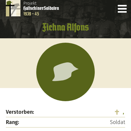
Projekt
Hultschiner
Soldaten
1939 - 45
Fichna Alfons
Verstorben:
,
Rang:
Soldat