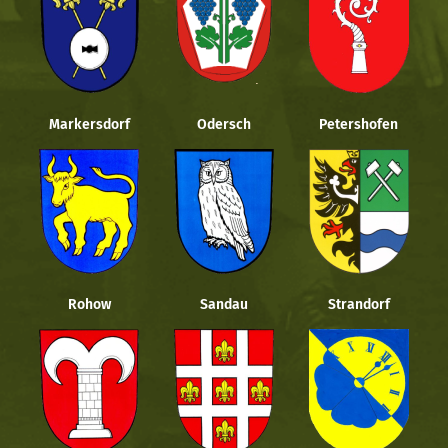
Markersdorf
Odersch
Petershofen
Rohow
Sandau
Strandorf