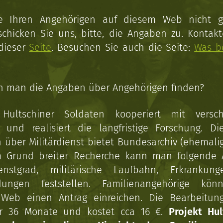
ie Ihren Angehörigen auf diesem Web nicht 
schicken Sie uns, bitte, die Angaben zu. Kontakt
 dieser
Seite
. Besuchen Sie auch die Seite:
Was b
n man die Angaben über Angehörigen finden?
 Hultschiner Soldaten kooperiert mit versc
n und realisiert die langfristige Forschung. Di
über Militärdienst bietet Bundesarchiv (ehemali
 Grund breiter Recherche kann man folgende
enstgrad, militärische Laufbahn, Erkrankun
dungen feststellen. Familienangehörige kön
Web einen Antrag einreichen. Die Bearbeitun
r 36 Monate und kostet cca 16 €.
Projekt Hul