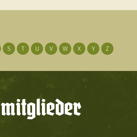
S
T
U
V
W
X
Y
Z
mitglieder