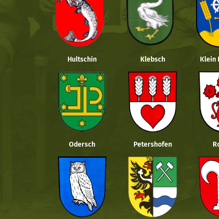
Hultschin
Klebsch
Klein
Odersch
Petershofen
R