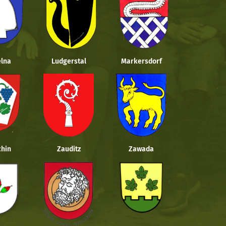
lna
Ludgerstal
Markersdorf
hin
Zauditz
Zawada