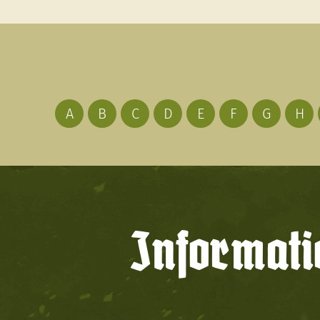
A
B
C
D
E
F
G
H
Informati