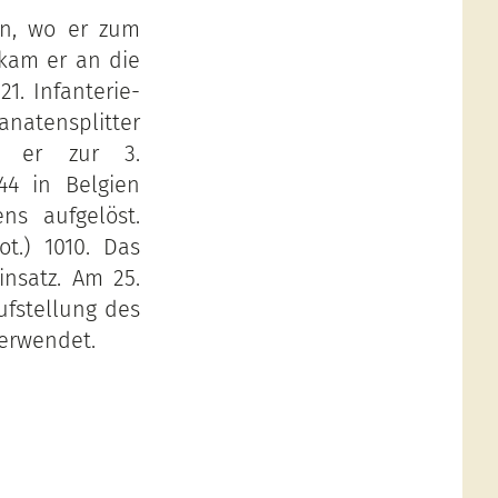
en, wo er zum
 kam er an die
1. Infanterie-
anatensplitter
am er zur 3.
44 in Belgien
ns aufgelöst.
t.) 1010. Das
nsatz. Am 25.
fstellung des
verwendet.