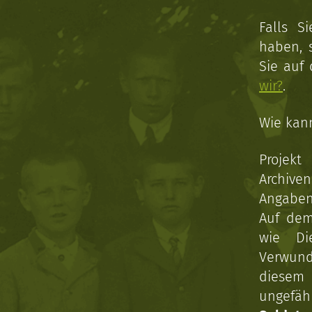
Falls S
haben, 
Sie auf
wir?
.
Wie kan
Projekt
Archive
Angaben 
Auf dem
wie Di
Verwun
diesem 
ungefäh