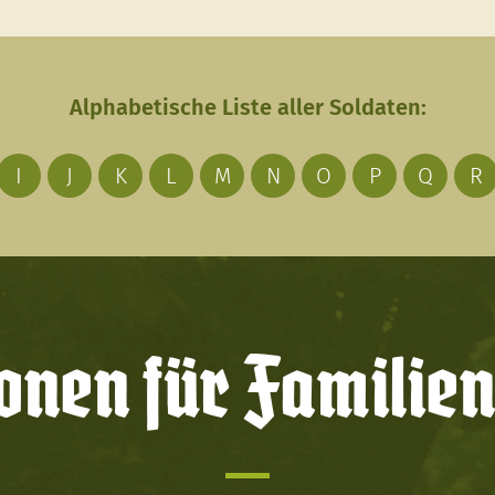
Alphabetische Liste aller Soldaten:
I
J
K
L
M
N
O
P
Q
R
onen für Familien