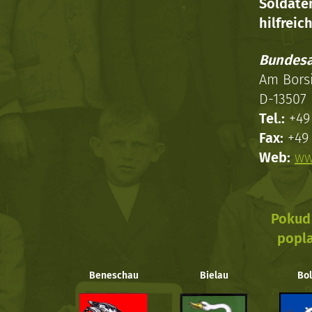
Soldat
hilfreich
Bundesa
Am Bors
D-13507 
Tel.:
+49 
Fax:
+49 
Web:
ww
Pokud 
popla
Beneschau
Bielau
Bol