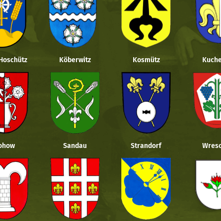
 Hoschütz
Köberwitz
Kosmütz
Kuche
ohow
Sandau
Strandorf
Wresc