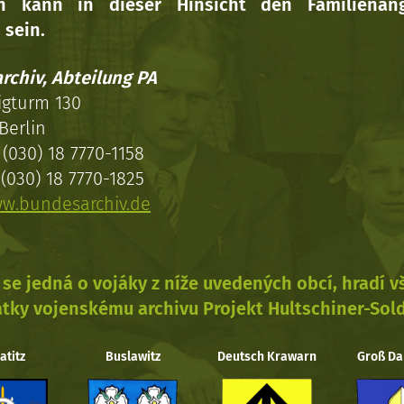
en kann in dieser Hinsicht den Familienang
 sein.
rchiv, Abteilung PA
igturm 130
Berlin
(030) 18 7770-1158
(030) 18 7770-1825
w.bundesarchiv.de
se jedná o vojáky z níže uvedených obcí, hradí 
tky vojenskému archivu Projekt Hultschiner-Sol
atitz
Buslawitz
Deutsch Krawarn
Groß Da