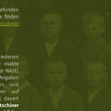
gefunden
e finden
enötigen
hiedenen
e exakte
ge WASt).
 Angaben
gen und
nen auf
g dauert
tschiner