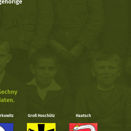
ehörige
všechny
daten.
rkowitz
Groß Hoschütz
Haatsch