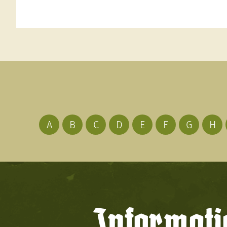
A
B
C
D
E
F
G
H
Informati