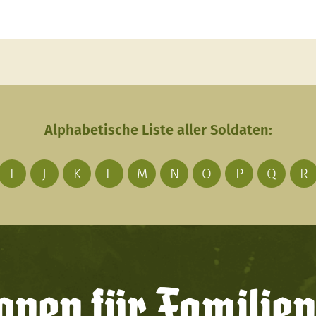
Alphabetische Liste aller Soldaten:
I
J
K
L
M
N
O
P
Q
R
onen für Familien