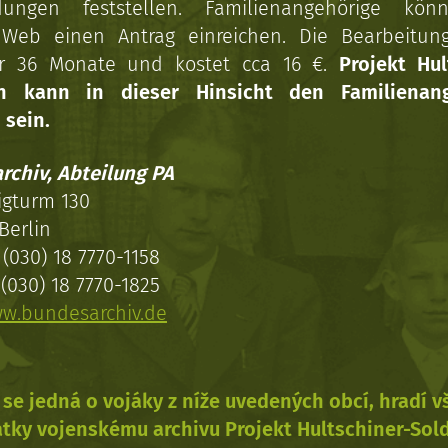
dungen feststellen. Familienangehörige kön
Web einen Antrag einreichen. Die Bearbeitun
r 36 Monate und kostet cca 16 €.
Projekt Hul
en kann in dieser Hinsicht den Familienang
 sein.
rchiv, Abteilung PA
igturm 130
Berlin
(030) 18 7770-1158
(030) 18 7770-1825
w.bundesarchiv.de
se jedná o vojáky z níže uvedených obcí, hradí 
tky vojenskému archivu Projekt Hultschiner-Sol