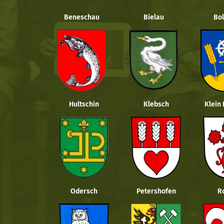
Beneschau
Bielau
Bol
Hultschin
Klebsch
Klein
Odersch
Petershofen
R