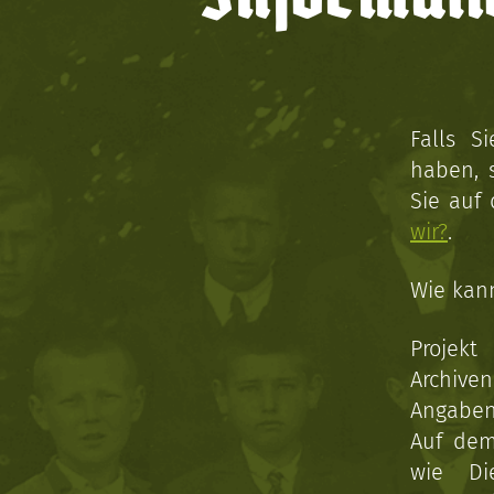
Falls S
haben, 
Sie auf
wir?
.
Wie kan
Projekt
Archive
Angaben 
Auf dem
wie Di