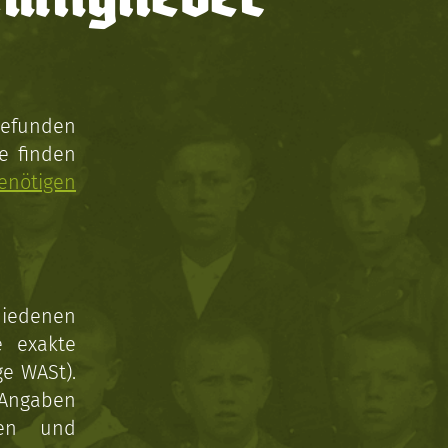
gefunden
e finden
enötigen
hiedenen
e exakte
ge WASt).
 Angaben
gen und