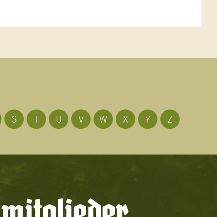
S
T
U
V
W
X
Y
Z
mitglieder