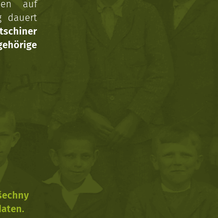
nen auf
g dauert
tschiner
ehörige
všechny
daten.