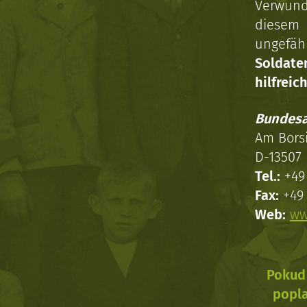
Verwun
diesem 
ungefäh
Soldat
hilfreich
Bundesa
Am Bors
D-13507 
Tel.:
+49 
Fax:
+49 
Web:
ww
Pokud 
popla