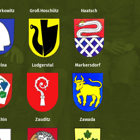
rkowitz
Groß Hoschütz
Haatsch
lna
Ludgerstal
Markersdorf
hin
Zauditz
Zawada