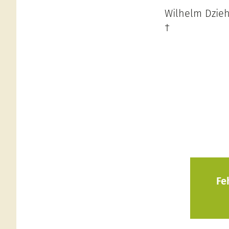
Wilhelm Dzieh
†
Fe