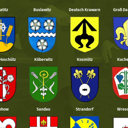
atitz
Buslawitz
Deutsch Krawarn
Groß Da
 Hoschütz
Köberwitz
Kosmütz
Kuche
ohow
Sandau
Strandorf
Wresc