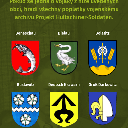
Pokud se jedná o vojáky z níže uvedených
obcí, hradí všechny poplatky vojenskému
archivu Projekt Hultschiner-Soldaten.
Beneschau
Bielau
Bolatitz
Buslawitz
Deutsch Krawarn
Groß Darkowitz