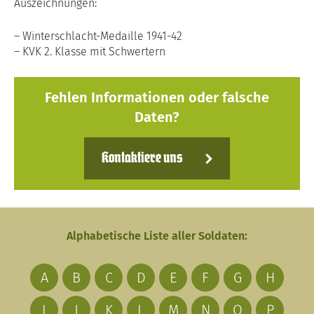
Auszeichnungen:
– Winterschlacht-Medaille 1941-42
– KVK 2. Klasse mit Schwertern
Fehlen Informationen oder falsche
Daten?
Kontaktiere uns
Alphabetische Liste aller Soldaten:
A
B
C
D
E
F
G
H
I
J
K
L
M
N
O
P