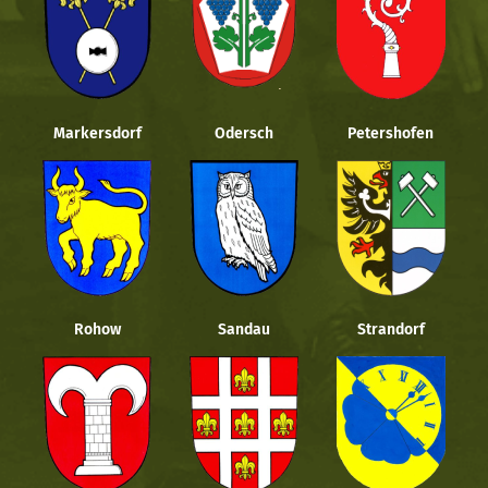
Markersdorf
Odersch
Petershofen
Rohow
Sandau
Strandorf