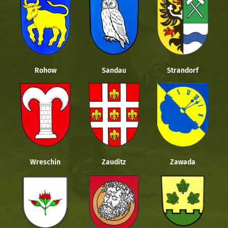
Rohow
Sandau
Strandorf
Wreschin
Zauditz
Zawada