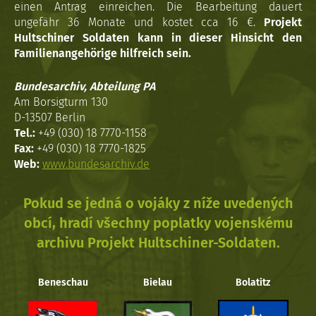
einen Antrag einreichen. Die Bearbeitung dauert
ungefähr 36 Monate und kostet cca 16 €.
Projekt
Hultschiner Soldaten kann in dieser Hinsicht den
Familienangehörige hilfreich sein.
Bundesarchiv, Abteilung PA
Am Borsigturm 130
D-13507 Berlin
Tel.:
+49 (030) 18 7770-1158
Fax:
+49 (030) 18 7770-1825
Web:
www.bundesarchiv.de
Pokud se jedná o vojáky z níže uvedených
obcí, hradí všechny poplatky vojenskému
archivu Projekt Hultschiner-Soldaten.
Beneschau
Bielau
Bolatitz