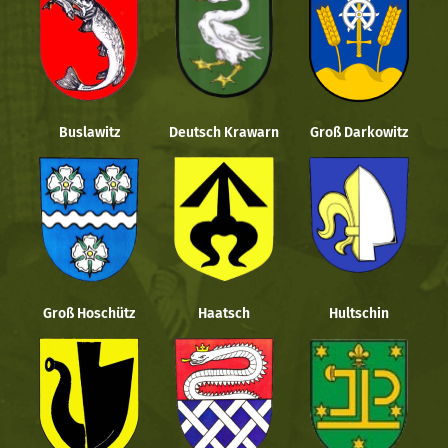
Buslawitz
Deutsch Krawarn
Groß Darkowitz
Groß Hoschütz
Haatsch
Hultschin