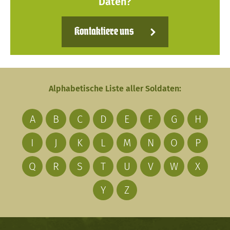
Daten?
Kontaktiere uns
Alphabetische Liste aller Soldaten:
A
B
C
D
E
F
G
H
I
J
K
L
M
N
O
P
Q
R
S
T
U
V
W
X
Y
Z