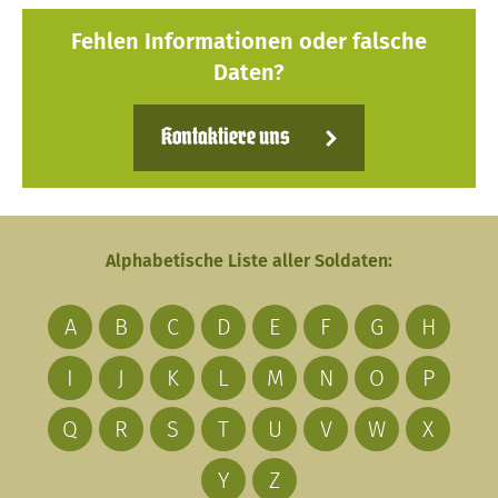
Fehlen Informationen oder falsche
Daten?
Kontaktiere uns
Alphabetische Liste aller Soldaten:
A
B
C
D
E
F
G
H
I
J
K
L
M
N
O
P
Q
R
S
T
U
V
W
X
Y
Z