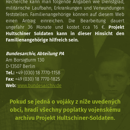
Recherche kann man folgende Angaben wie Dienstgrad,
militärische Laufbahn, Erkrankungen und Verwundungen
feststellen. Familienangehörige können auf diesem Web
einen Antrag einreichen. Die Bearbeitung dauert
ungefähr 36 Monate und kostet cca 16 €.
Projekt
Hultschiner Soldaten kann in dieser Hinsicht den
Familienangehörige hilfreich sein.
Bundesarchiv, Abteilung PA
Am Borsigturm 130
D-13507 Berlin
Tel.:
+49 (030) 18 7770-1158
Fax:
+49 (030) 18 7770-1825
Web:
www.bundesarchiv.de
Pokud se jedná o vojáky z níže uvedených
obcí, hradí všechny poplatky vojenskému
archivu Projekt Hultschiner-Soldaten.