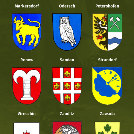
Markersdorf
Odersch
Petershofen
Rohow
Sandau
Strandorf
Wreschin
Zauditz
Zawada