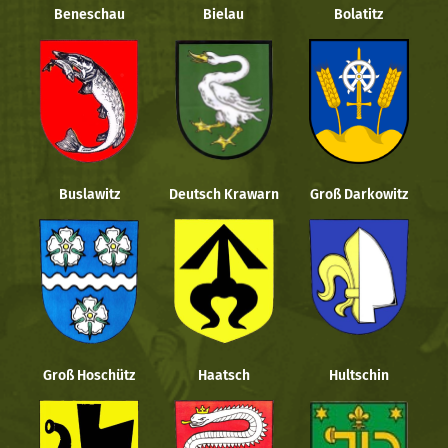
Beneschau
Bielau
Bolatitz
Buslawitz
Deutsch Krawarn
Groß Darkowitz
Groß Hoschütz
Haatsch
Hultschin