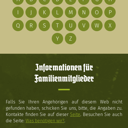
I
J
K
L
M
N
O
P
Q
R
S
T
U
V
W
X
Y
Z
Informationen für
Familienmitglieder
Falls Sie Ihren Angehörigen auf diesem Web nicht
gefunden haben, schicken Sie uns, bitte, die Angaben zu.
Kontakte finden Sie auf dieser
Seite
. Besuchen Sie auch
die Seite:
Was benötigen wir?
.