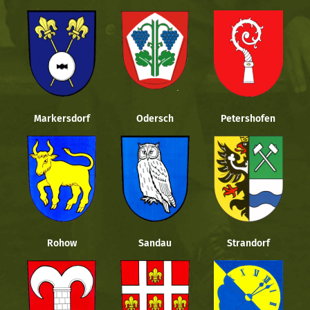
Markersdorf
Odersch
Petershofen
Rohow
Sandau
Strandorf