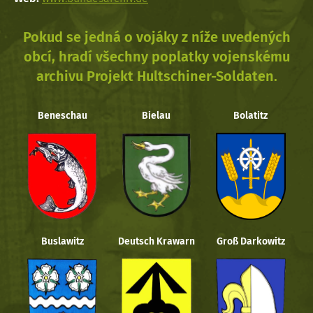
Pokud se jedná o vojáky z níže uvedených
obcí, hradí všechny poplatky vojenskému
archivu Projekt Hultschiner-Soldaten.
Beneschau
Bielau
Bolatitz
Buslawitz
Deutsch Krawarn
Groß Darkowitz