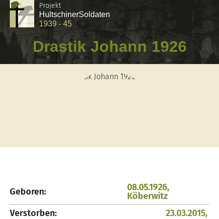
Projekt
Hultschiner
Soldaten
1939 - 45
Drastik Johann 1926
08.05.1926,
Geboren:
Köberwitz
Verstorben:
23.03.2015,