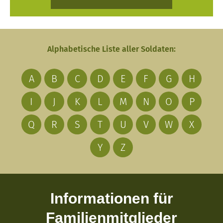
Alphabetische Liste aller Soldaten:
A
B
C
D
E
F
G
H
I
J
K
L
M
N
O
P
Q
R
S
T
U
V
W
X
Y
Z
Informationen für
Familienmitglieder