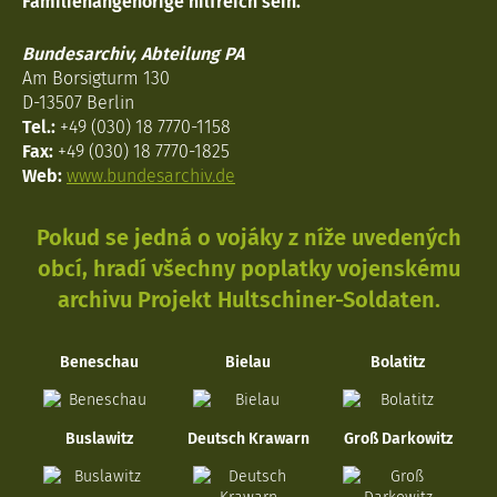
Familienangehörige hilfreich sein.
Bundesarchiv, Abteilung PA
Am Borsigturm 130
D-13507 Berlin
Tel.:
+49 (030) 18 7770-1158
Fax:
+49 (030) 18 7770-1825
Web:
www.bundesarchiv.de
Pokud se jedná o vojáky z níže uvedených
obcí, hradí všechny poplatky vojenskému
archivu Projekt Hultschiner-Soldaten.
Beneschau
Bielau
Bolatitz
Buslawitz
Deutsch Krawarn
Groß Darkowitz