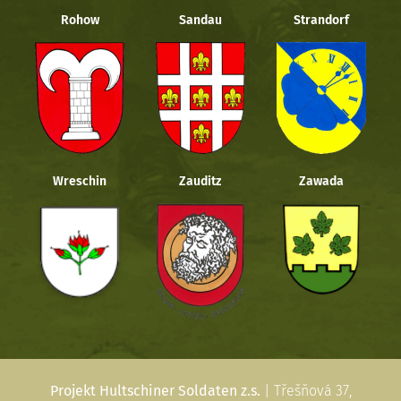
Rohow
Sandau
Strandorf
Wreschin
Zauditz
Zawada
Projekt Hultschiner Soldaten z.s.
| Třešňová 37,