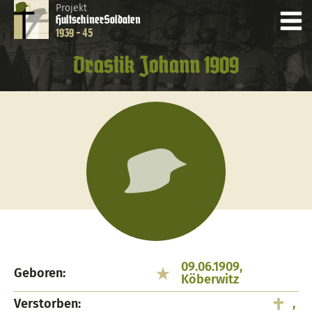
Projekt
Hultschiner
Soldaten
1939 - 45
Drastik Johann 1909
09.06.1909,
Geboren:
Köberwitz
Verstorben:
,