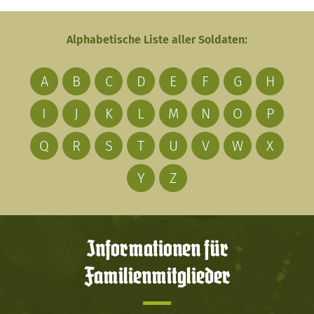
Alphabetische Liste aller Soldaten:
A
B
C
D
E
F
G
H
I
J
K
L
M
N
O
P
Q
R
S
T
U
V
W
X
Y
Z
Informationen für
Familienmitglieder