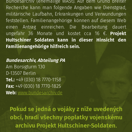
Bundesarchiv (ehemalige WASt). Auf dem Grund breiter
Recherche kann man folgende Angaben wie Dienstgrad,
militärische Laufbahn, Erkrankungen und Verwundungen
feststellen. Familienangehörige können auf diesem Web
einen Antrag einreichen. Die Bearbeitung dauert
ungefähr 36 Monate und kostet cca 16 €.
Projekt
Hultschiner Soldaten kann in dieser Hinsicht den
Familienangehörige hilfreich sein.
Bundesarchiv, Abteilung PA
Am Borsigturm 130
D-13507 Berlin
Tel.:
+49 (030) 18 7770-1158
Fax:
+49 (030) 18 7770-1825
Web:
www.bundesarchiv.de
Pokud se jedná o vojáky z níže uvedených
obcí, hradí všechny poplatky vojenskému
archivu Projekt Hultschiner-Soldaten.