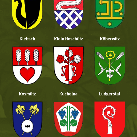
Klebsch
Klein Hoschütz
Köberwitz
Kosmütz
Kuchelna
Ludgerstal