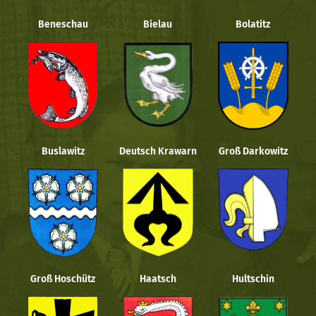
Beneschau
Bielau
Bolatitz
Buslawitz
Deutsch Krawarn
Groß Darkowitz
Groß Hoschütz
Haatsch
Hultschin