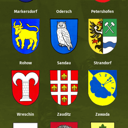
Markersdorf
Odersch
Petershofen
Rohow
Sandau
Strandorf
Wreschin
Zauditz
Zawada