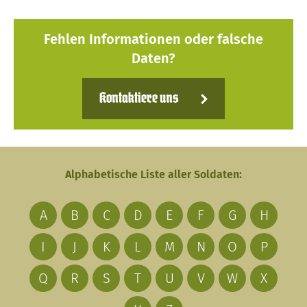
Fehlen Informationen oder falsche
Daten?
Kontaktiere uns
Alphabetische Liste aller Soldaten:
A
B
C
D
E
F
G
H
I
J
K
L
M
N
O
P
Q
R
S
T
U
V
W
X