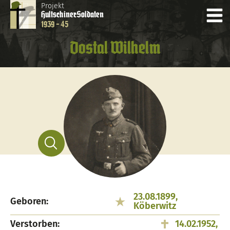
Projekt
Hultschiner
Soldaten
1939 - 45
Dostal Wilhelm
23.08.1899,
Geboren:
Köberwitz
Verstorben:
14.02.1952,