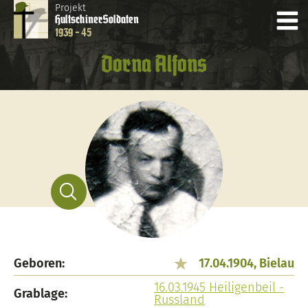
Projekt
Hultschiner
Soldaten
1939 - 45
Dorna Alfons
Geboren:
17.04.1904, Bielau
16.03.1945 Heiligenbeil -
Grablage:
Russland