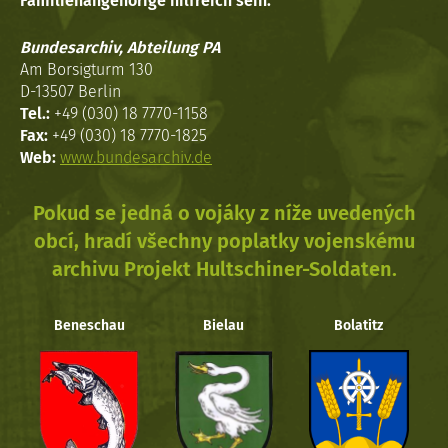
Familienangehörige hilfreich sein.
Bundesarchiv, Abteilung PA
Am Borsigturm 130
D-13507 Berlin
Tel.:
+49 (030) 18 7770-1158
Fax:
+49 (030) 18 7770-1825
Web:
www.bundesarchiv.de
Pokud se jedná o vojáky z níže uvedených
obcí, hradí všechny poplatky vojenskému
archivu Projekt Hultschiner-Soldaten.
Beneschau
Bielau
Bolatitz