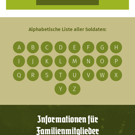
Alphabetische Liste aller Soldaten:
A
B
C
D
E
F
G
H
I
J
K
L
M
N
O
P
Q
R
S
T
U
V
W
X
Y
Z
Informationen für
Familienmitglieder