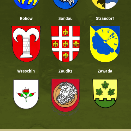
Rohow
Sandau
Strandorf
Wreschin
Zauditz
Zawada