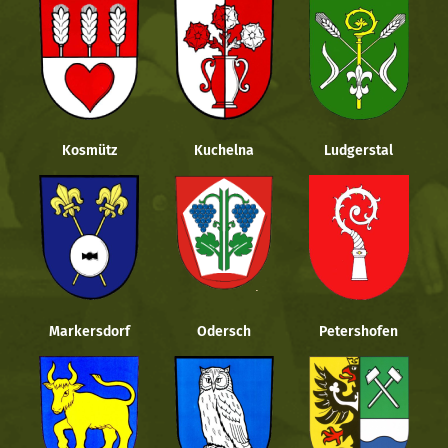
Kosmütz
Kuchelna
Ludgerstal
Markersdorf
Odersch
Petershofen