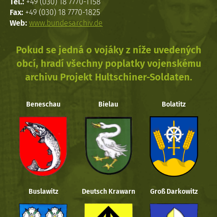
Tel.:
+49 (030) 18 7770-1158
Fax:
+49 (030) 18 7770-1825
Web:
www.bundesarchiv.de
Pokud se jedná o vojáky z níže uvedených
obcí, hradí všechny poplatky vojenskému
archivu Projekt Hultschiner-Soldaten.
Beneschau
Bielau
Bolatitz
Buslawitz
Deutsch Krawarn
Groß Darkowitz