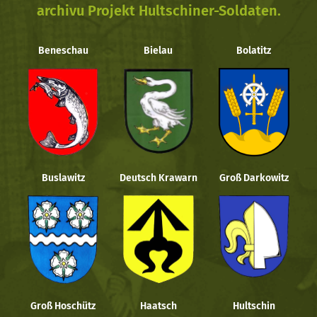
archivu Projekt Hultschiner-Soldaten.
Beneschau
Bielau
Bolatitz
Buslawitz
Deutsch Krawarn
Groß Darkowitz
Groß Hoschütz
Haatsch
Hultschin