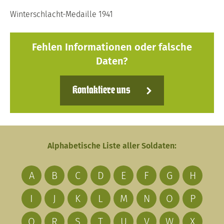
Winterschlacht-Medaille 1941
Fehlen Informationen oder falsche
Daten?
Kontaktiere uns
Alphabetische Liste aller Soldaten:
A
B
C
D
E
F
G
H
I
J
K
L
M
N
O
P
Q
R
S
T
U
V
W
X