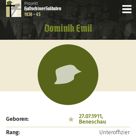
Projekt
Hultschiner
Soldaten
1939 - 45
Dominik Emil
27.07.1911,
Geboren:
Beneschau
Rang:
Unteroffizier