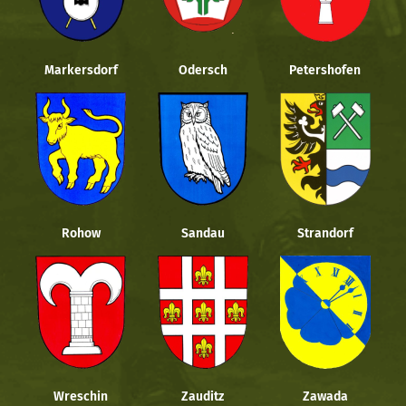
Markersdorf
Odersch
Petershofen
Rohow
Sandau
Strandorf
Wreschin
Zauditz
Zawada