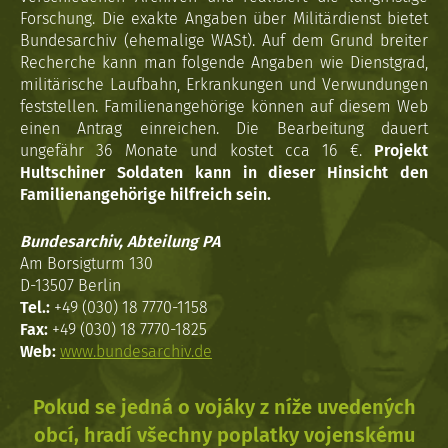
Forschung. Die exakte Angaben über Militärdienst bietet
Bundesarchiv (ehemalige WASt). Auf dem Grund breiter
Recherche kann man folgende Angaben wie Dienstgrad,
militärische Laufbahn, Erkrankungen und Verwundungen
feststellen. Familienangehörige können auf diesem Web
einen Antrag einreichen. Die Bearbeitung dauert
ungefähr 36 Monate und kostet cca 16 €.
Projekt
Hultschiner Soldaten kann in dieser Hinsicht den
Familienangehörige hilfreich sein.
Bundesarchiv, Abteilung PA
Am Borsigturm 130
D-13507 Berlin
Tel.:
+49 (030) 18 7770-1158
Fax:
+49 (030) 18 7770-1825
Web:
www.bundesarchiv.de
Pokud se jedná o vojáky z níže uvedených
obcí, hradí všechny poplatky vojenskému