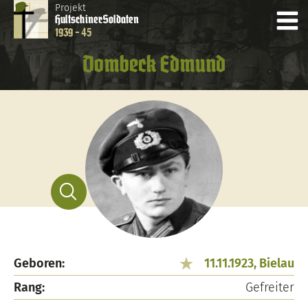
Projekt
Hultschiner
Soldaten
1939 - 45
Dombeck Edmund
Geboren:
11.11.1923, Bielau
Rang:
Gefreiter