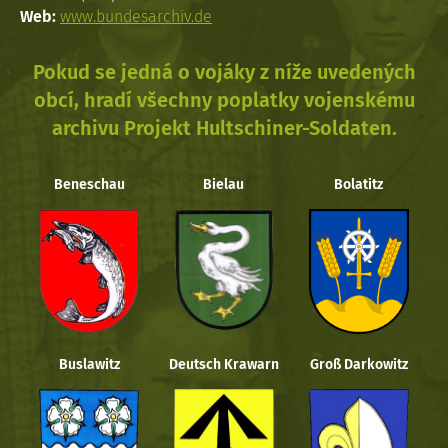
Web:
www.bundesarchiv.de
Pokud se jedná o vojáky z níže uvedených
obcí, hradí všechny poplatky vojenskému
archivu Projekt Hultschiner-Soldaten.
Beneschau
Bielau
Bolatitz
Buslawitz
Deutsch Krawarn
Groß Darkowitz