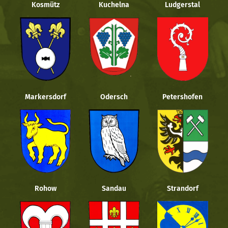
Kosmütz
Kuchelna
Ludgerstal
Markersdorf
Odersch
Petershofen
Rohow
Sandau
Strandorf