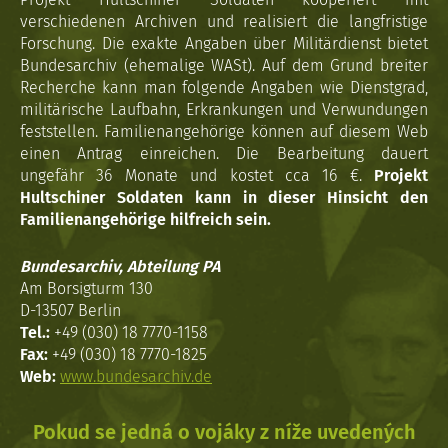
verschiedenen Archiven und realisiert die langfristige
Forschung. Die exakte Angaben über Militärdienst bietet
Bundesarchiv (ehemalige WASt). Auf dem Grund breiter
Recherche kann man folgende Angaben wie Dienstgrad,
militärische Laufbahn, Erkrankungen und Verwundungen
feststellen. Familienangehörige können auf diesem Web
einen Antrag einreichen. Die Bearbeitung dauert
ungefähr 36 Monate und kostet cca 16 €.
Projekt
Hultschiner Soldaten kann in dieser Hinsicht den
Familienangehörige hilfreich sein.
Bundesarchiv, Abteilung PA
Am Borsigturm 130
D-13507 Berlin
Tel.:
+49 (030) 18 7770-1158
Fax:
+49 (030) 18 7770-1825
Web:
www.bundesarchiv.de
Pokud se jedná o vojáky z níže uvedených