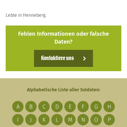
Lebte in Henneberg.
Fehlen Informationen oder falsche
Daten?
Kontaktiere uns
Alphabetische Liste aller Soldaten:
A
B
C
D
E
F
G
H
I
J
K
L
M
N
O
P