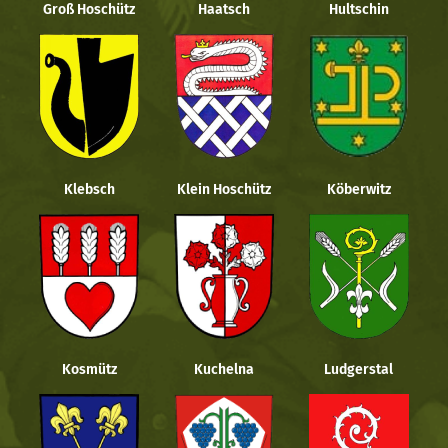
Groß Hoschütz
Haatsch
Hultschin
Klebsch
Klein Hoschütz
Köberwitz
Kosmütz
Kuchelna
Ludgerstal