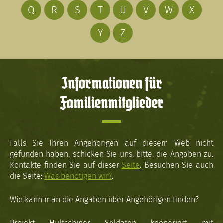
Q
R
S
T
U
V
W
X
Y
Z
Informationen für
Familienmitglieder
Falls Sie Ihren Angehörigen auf diesem Web nicht
gefunden haben, schicken Sie uns, bitte, die Angaben zu.
Kontakte finden Sie auf dieser
Seite
. Besuchen Sie auch
die Seite:
Was benötigen wir?
.
Wie kann man die Angaben über Angehörigen finden?
Projekt Hultschiner Soldaten kooperiert mit