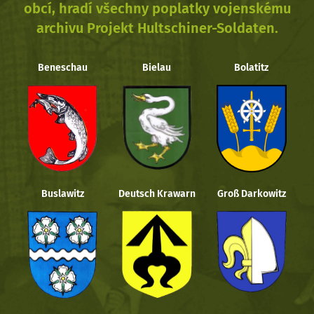
obcí, hradí všechny poplatky vojenskému
archivu Projekt Hultschiner-Soldaten.
Beneschau
Bielau
Bolatitz
Buslawitz
Deutsch Krawarn
Groß Darkowitz