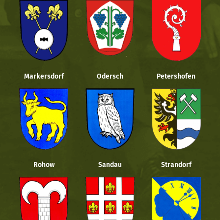
Markersdorf
Odersch
Petershofen
Rohow
Sandau
Strandorf