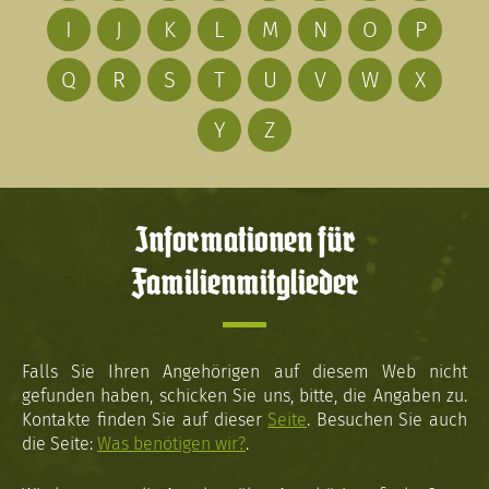
I
J
K
L
M
N
O
P
Q
R
S
T
U
V
W
X
Y
Z
Informationen für
Familienmitglieder
Falls Sie Ihren Angehörigen auf diesem Web nicht
gefunden haben, schicken Sie uns, bitte, die Angaben zu.
Kontakte finden Sie auf dieser
Seite
. Besuchen Sie auch
die Seite:
Was benötigen wir?
.