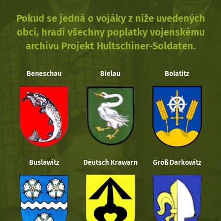
Pokud se jedná o vojáky z níže uvedených
obcí, hradí všechny poplatky vojenskému
archivu Projekt Hultschiner-Soldaten.
Beneschau
Bielau
Bolatitz
Buslawitz
Deutsch Krawarn
Groß Darkowitz