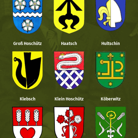
Groß Hoschütz
Haatsch
Hultschin
Klebsch
Klein Hoschütz
Köberwitz