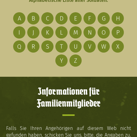
Alphabetische Liste aller Soldaten:
A
B
C
D
E
F
G
H
I
J
K
L
M
N
O
P
Q
R
S
T
U
V
W
X
Y
Z
Informationen für
Familienmitglieder
Falls Sie Ihren Angehörigen auf diesem Web nicht
gefunden haben, schicken Sie uns, bitte, die Angaben zu.