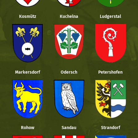
Kosmütz
Kuchelna
Ludgerstal
Markersdorf
Odersch
Petershofen
Rohow
Sandau
Strandorf