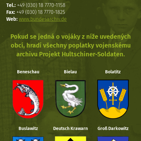
Tel.:
+49 (030) 18 7770-1158
Fax:
+49 (030) 18 7770-1825
Web:
www.bundesarchiv.de
Pokud se jedná o vojáky z níže uvedených
obcí, hradí všechny poplatky vojenskému
archivu Projekt Hultschiner-Soldaten.
Beneschau
Bielau
Bolatitz
Buslawitz
Deutsch Krawarn
Groß Darkowitz