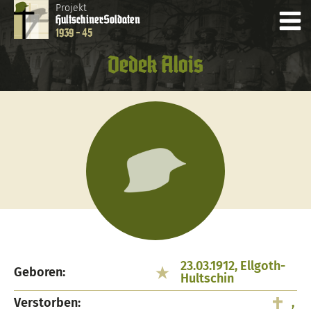
Projekt
Hultschiner
Soldaten
1939 - 45
Dedek Alois
23.03.1912, Ellgoth-
Geboren:
Hultschin
Verstorben:
,