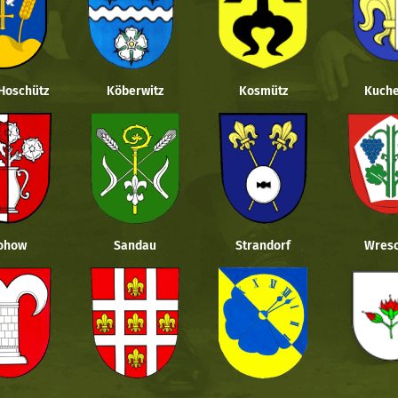
 Hoschütz
Köberwitz
Kosmütz
Kuche
ohow
Sandau
Strandorf
Wresc