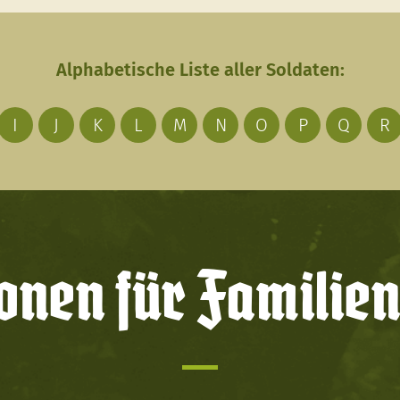
Alphabetische Liste aller Soldaten:
I
J
K
L
M
N
O
P
Q
R
onen für Familien