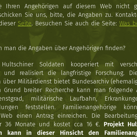
ie Ihren Angehörigen auf diesem Web nicht 
schicken Sie uns, bitte, die Angaben zu. Kontakt
 dieser
Seite
. Besuchen Sie auch die Seite:
Was b
n man die Angaben über Angehörigen finden?
 Hultschiner Soldaten kooperiert mit versc
n und realisiert die langfristige Forschung. Di
über Militärdienst bietet Bundesarchiv (ehemali
 Grund breiter Recherche kann man folgende
enstgrad, militärische Laufbahn, Erkrankun
dungen feststellen. Familienangehörige kön
Web einen Antrag einreichen. Die Bearbeitun
r 36 Monate und kostet cca 16 €.
Projekt Hul
en kann in dieser Hinsicht den Familienang