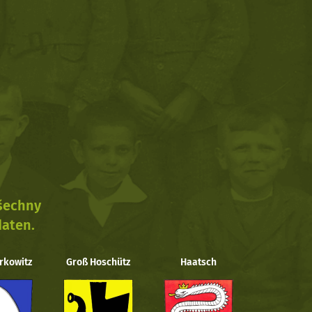
všechny
daten.
rkowitz
Groß Hoschütz
Haatsch