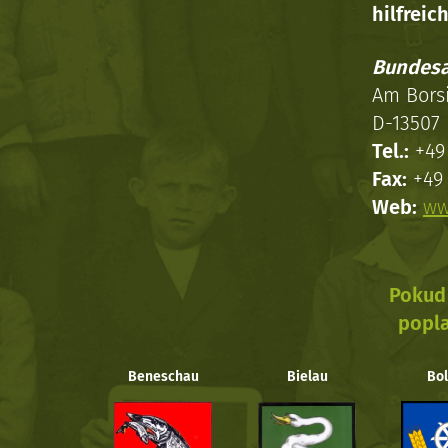
hilfreich
Bundesa
Am Bors
D-13507 
Tel.:
+49 
Fax:
+49 
Web:
ww
Pokud 
popla
Beneschau
Bielau
Bol