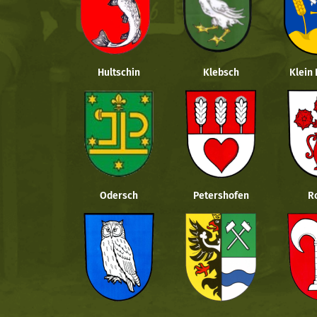
Hultschin
Klebsch
Klein
Odersch
Petershofen
R