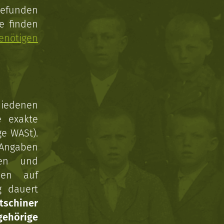
gefunden
e finden
enötigen
hiedenen
e exakte
ge WASt).
 Angaben
gen und
nen auf
g dauert
tschiner
ehörige