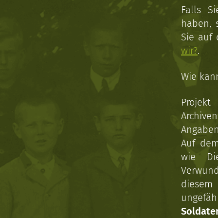
Falls S
haben, 
Sie auf
wir?
.
Wie kan
Projekt
Archive
Angaben 
Auf dem
wie Di
Verwun
diesem 
ungefäh
Soldat