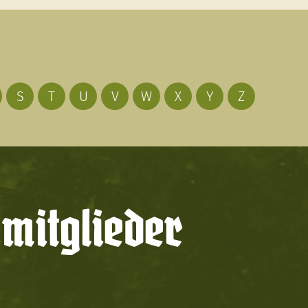
S
T
U
V
W
X
Y
Z
mitglieder