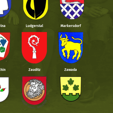
lna
Ludgerstal
Markersdorf
hin
Zauditz
Zawada