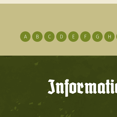
A
B
C
D
E
F
G
H
Informati