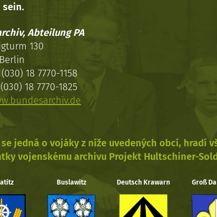
 sein.
rchiv, Abteilung PA
igturm 130
Berlin
(030) 18 7770-1158
(030) 18 7770-1825
w.bundesarchiv.de
se jedná o vojáky z níže uvedených obcí, hradí 
tky vojenskému archivu Projekt Hultschiner-Sol
atitz
Buslawitz
Deutsch Krawarn
Groß Da