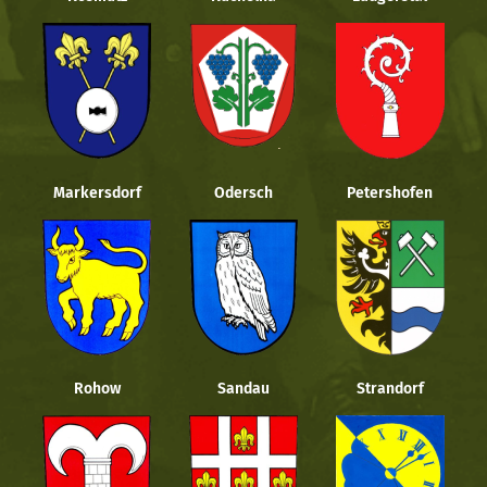
Markersdorf
Odersch
Petershofen
Rohow
Sandau
Strandorf