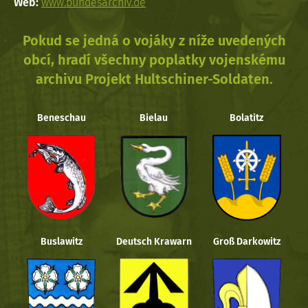
Web:
www.bundesarchiv.de
Pokud se jedná o vojáky z níže uvedených
obcí, hradí všechny poplatky vojenskému
archivu Projekt Hultschiner-Soldaten.
Beneschau
Bielau
Bolatitz
Buslawitz
Deutsch Krawarn
Groß Darkowitz