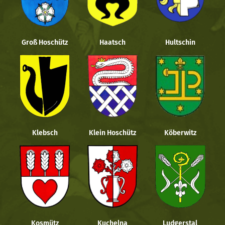
Groß Hoschütz
Haatsch
Hultschin
Klebsch
Klein Hoschütz
Köberwitz
Kosmütz
Kuchelna
Ludgerstal