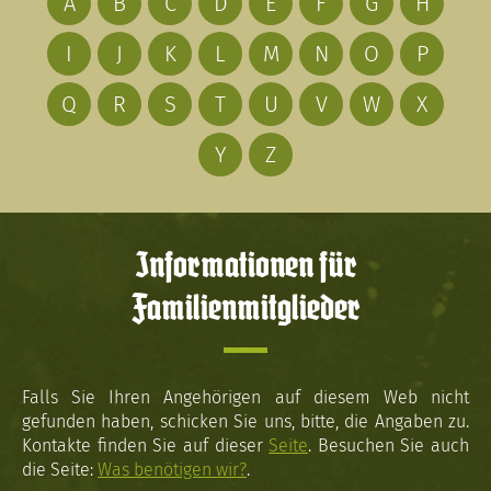
A
B
C
D
E
F
G
H
I
J
K
L
M
N
O
P
Q
R
S
T
U
V
W
X
Y
Z
Informationen für
Familienmitglieder
Falls Sie Ihren Angehörigen auf diesem Web nicht
gefunden haben, schicken Sie uns, bitte, die Angaben zu.
Kontakte finden Sie auf dieser
Seite
. Besuchen Sie auch
die Seite:
Was benötigen wir?
.