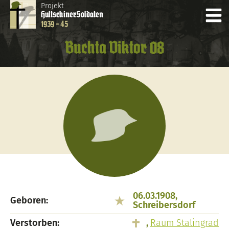
Projekt
Hultschiner
Soldaten
1939 - 45
Buchta Viktor 08
06.03.1908,
Geboren:
Schreibersdorf
Verstorben:
,
Raum Stalingrad