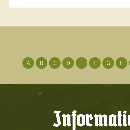
A
B
C
D
E
F
G
H
Informati