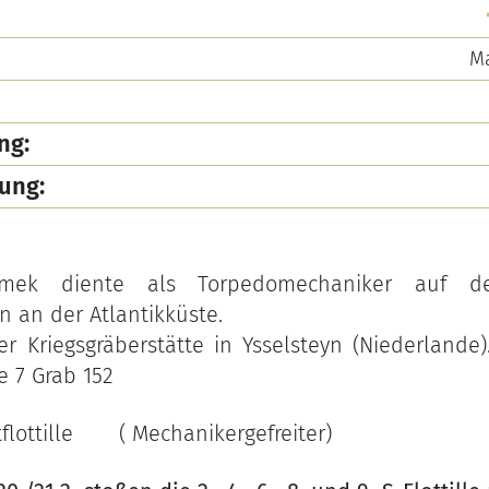
Ma
ng:
ung:
emek diente als Torpedomechaniker auf de
 an der Atlantikküste.
er Kriegsgräberstätte in Ysselsteyn (Niederlande)
e 7 Grab 152
tflottille ( Mechanikergefreiter)