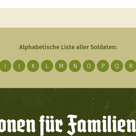
Alphabetische Liste aller Soldaten:
I
J
K
L
M
N
O
P
Q
R
onen für Familien