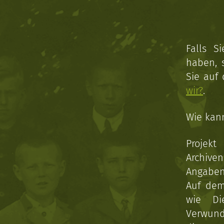
Falls S
haben, 
Sie auf
wir?
.
Wie kan
Projekt
Archive
Angaben 
Auf dem
wie Di
Verwun