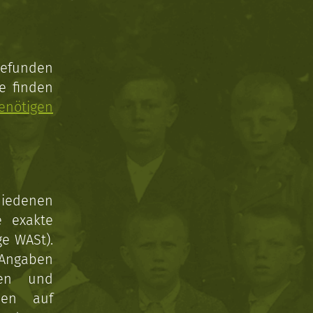
gefunden
e finden
enötigen
hiedenen
e exakte
ge WASt).
 Angaben
gen und
nen auf