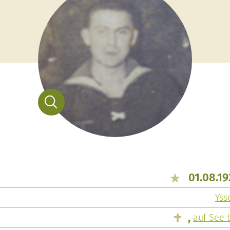
01.08.19
Yss
,
auf See 