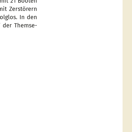
e mit 21 Booten
it Zerstörern
olglos. In den
f der Themse-