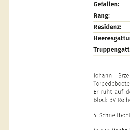
Gefallen:
Rang:
Residenz:
Heeresgattu
Truppengatt
Johann Brz
Torpedobooten
Er ruht auf d
Block BV Reih
4. Schnellboo