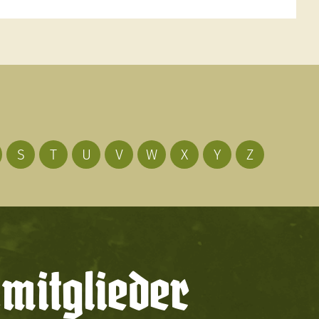
S
T
U
V
W
X
Y
Z
mitglieder