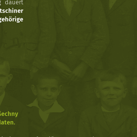
g dauert
tschiner
ehörige
všechny
daten.