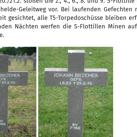
0./21.2. stoßen die 2., 4., 6., 8. und 9. S-Flottill
helde-Geleitweg vor. Bei laufenden Gefechten m
eit gesichtet, alle T5-Torpedoschüsse bleiben erf
nden Nächten werfen die S-Flottillen Minen au
e.