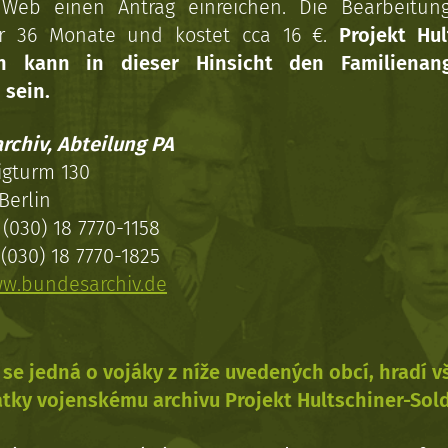
Web einen Antrag einreichen. Die Bearbeitun
r 36 Monate und kostet cca 16 €.
Projekt Hul
en kann in dieser Hinsicht den Familienang
 sein.
rchiv, Abteilung PA
igturm 130
Berlin
(030) 18 7770-1158
(030) 18 7770-1825
w.bundesarchiv.de
se jedná o vojáky z níže uvedených obcí, hradí 
tky vojenskému archivu Projekt Hultschiner-Sol