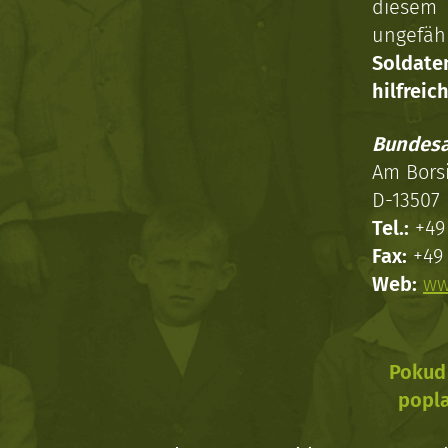
diesem 
ungefäh
Soldat
hilfreich
Bundesa
Am Bors
D-13507 
Tel.:
+49 
Fax:
+49 
Web:
ww
Pokud 
popla