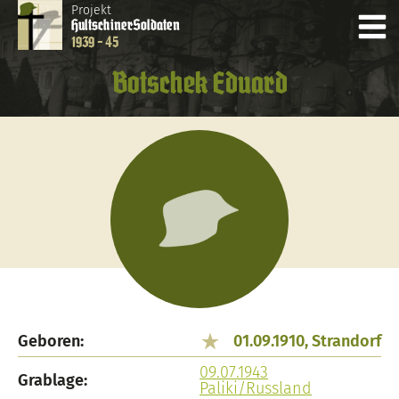
Projekt
Hultschiner
Soldaten
1939 - 45
Botschek Eduard
Geboren:
01.09.1910, Strandorf
09.07.1943
Grablage:
Paliki/Russland