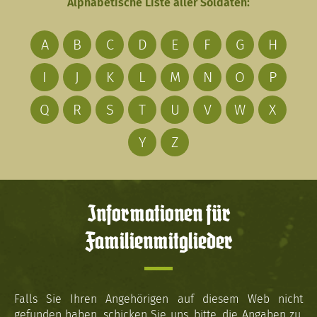
Alphabetische Liste aller Soldaten:
A
B
C
D
E
F
G
H
I
J
K
L
M
N
O
P
Q
R
S
T
U
V
W
X
Y
Z
Informationen für
Familienmitglieder
Falls Sie Ihren Angehörigen auf diesem Web nicht
gefunden haben, schicken Sie uns, bitte, die Angaben zu.