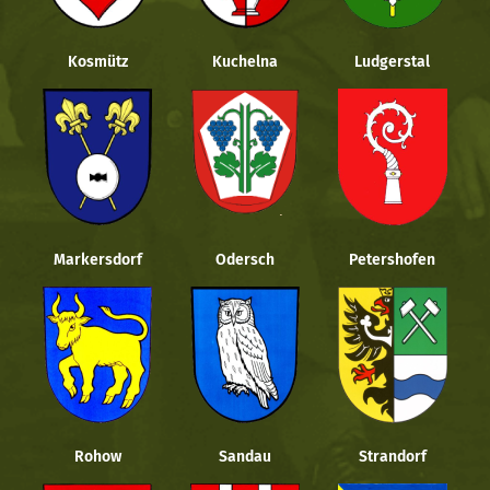
Kosmütz
Kuchelna
Ludgerstal
Markersdorf
Odersch
Petershofen
Rohow
Sandau
Strandorf