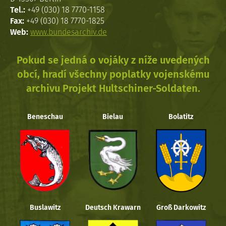
Tel.:
+49 (030) 18 7770-1158
Fax:
+49 (030) 18 7770-1825
Web:
www.bundesarchiv.de
Pokud se jedná o vojáky z níže uvedených
obcí, hradí všechny poplatky vojenskému
archivu Projekt Hultschiner-Soldaten.
Beneschau
Bielau
Bolatitz
Buslawitz
Deutsch Krawarn
Groß Darkowitz