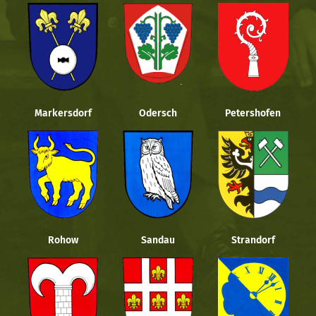
Markersdorf
Odersch
Petershofen
Rohow
Sandau
Strandorf