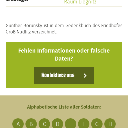
Raum Liegnitz
Günther Borunsky ist in dem Gedenkbuch des Friedhofes
Groß Nädlitz verzeichnet.
Fehlen Informationen oder falsche
Daten?
Kontaktiere uns
Alphabetische Liste aller Soldaten:
A
B
C
D
E
F
G
H