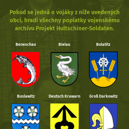
Pokud se jedná o vojáky z níže uvedených
obcí, hradí všechny poplatky vojenskému
archivu Projekt Hultschiner-Soldaten.
Beneschau
Bielau
Bolatitz
Buslawitz
Deutsch Krawarn
Groß Darkowitz