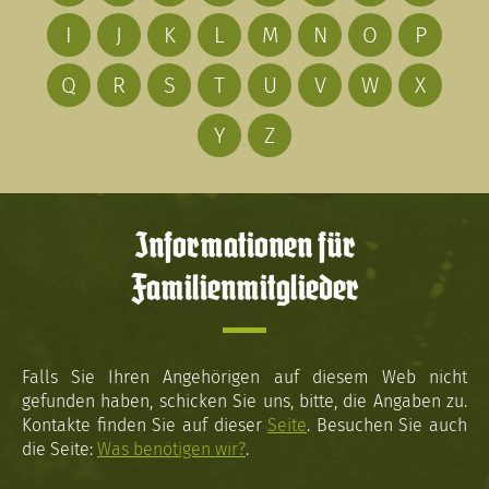
I
J
K
L
M
N
O
P
Q
R
S
T
U
V
W
X
Y
Z
Informationen für
Familienmitglieder
Falls Sie Ihren Angehörigen auf diesem Web nicht
gefunden haben, schicken Sie uns, bitte, die Angaben zu.
Kontakte finden Sie auf dieser
Seite
. Besuchen Sie auch
die Seite:
Was benötigen wir?
.