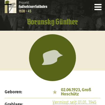
Projekt
Hultschiner
Soldaten
1939 - 45
Borunsky Günther
02.06.1923, Groß
Geboren:
Hoschütz
Vermisst seit 01.01. 1945
Grablage: