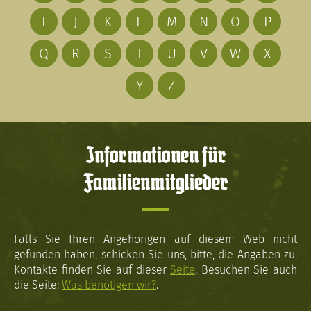
I
J
K
L
M
N
O
P
Q
R
S
T
U
V
W
X
Y
Z
Informationen für
Familienmitglieder
Falls Sie Ihren Angehörigen auf diesem Web nicht
gefunden haben, schicken Sie uns, bitte, die Angaben zu.
Kontakte finden Sie auf dieser
Seite
. Besuchen Sie auch
die Seite:
Was benötigen wir?
.