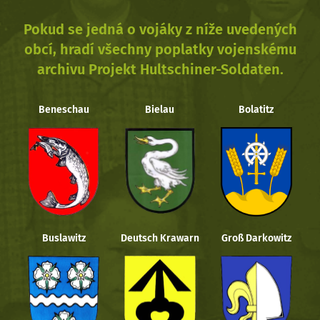
Pokud se jedná o vojáky z níže uvedených
obcí, hradí všechny poplatky vojenskému
archivu Projekt Hultschiner-Soldaten.
Beneschau
Bielau
Bolatitz
Buslawitz
Deutsch Krawarn
Groß Darkowitz