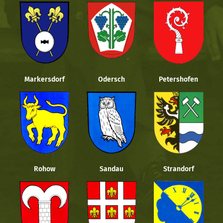
Markersdorf
Odersch
Petershofen
Rohow
Sandau
Strandorf