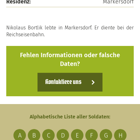
Residenz:
Markersdorf
Nikolaus Bortlik lebte in Markersdorf. Er diente bei der
Reichseisenbahn.
Fehlen Informationen oder falsche
Daten?
Kontaktiere uns
Alphabetische Liste aller Soldaten:
A
B
C
D
E
F
G
H