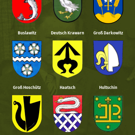
Buslawitz
Deutsch Krawarn
Groß Darkowitz
Groß Hoschütz
Haatsch
Hultschin