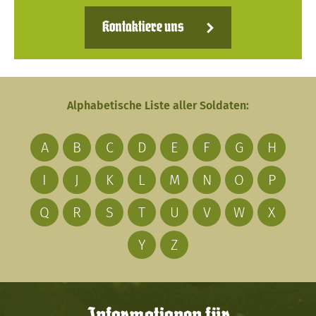
Kontaktiere uns
Alphabetische Liste aller Soldaten:
A
B
C
D
E
F
G
H
I
J
K
L
M
N
O
P
Q
R
S
T
U
V
W
X
Y
Z