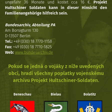
ungefähr 36 Monate und kostet cca 16 €.
Projekt
Hultschiner Soldaten kann in dieser Hinsicht den
Familienangehörige hilfreich sein.
Bundesarchiv, Abteilung PA
Am Borsigturm 130
D-13507 Berlin
Tel.:
+49 (030) 18 7770-1158
Fax:
+49 (030) 18 7770-1825
Web:
www.bundesarchiv.de
Pokud se jedná o vojáky z níže uvedených
obcí, hradí všechny poplatky vojenskému
archivu Projekt Hultschiner-Soldaten.
Beneschau
Bielau
Bolatitz