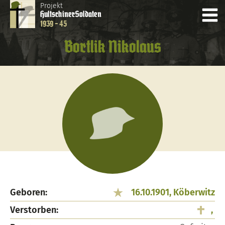
Projekt
Hultschiner
Soldaten
1939 - 45
Bortlik Nikolaus
Geboren:
16.10.1901, Köberwitz
Verstorben:
,