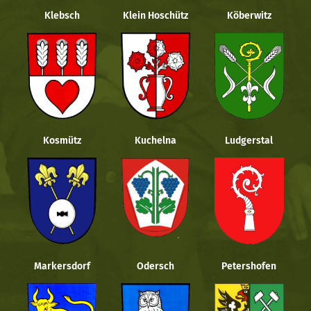
Klebsch
Klein Hoschütz
Köberwitz
Kosmütz
Kuchelna
Ludgerstal
Markersdorf
Odersch
Petershofen