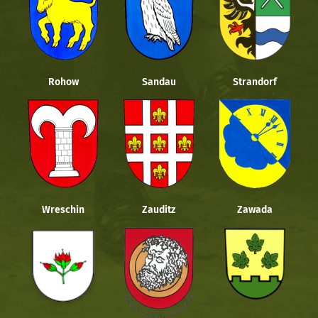
Rohow
Sandau
Strandorf
Wreschin
Zauditz
Zawada