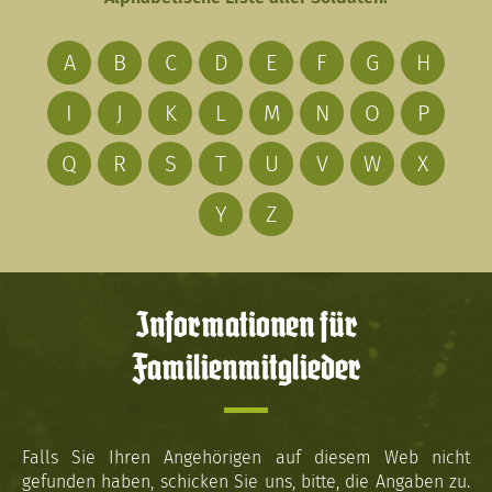
A
B
C
D
E
F
G
H
I
J
K
L
M
N
O
P
Q
R
S
T
U
V
W
X
Y
Z
Informationen für
Familienmitglieder
Falls Sie Ihren Angehörigen auf diesem Web nicht
gefunden haben, schicken Sie uns, bitte, die Angaben zu.