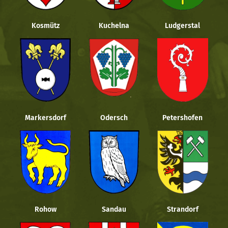
Kosmütz
Kuchelna
Ludgerstal
Markersdorf
Odersch
Petershofen
Rohow
Sandau
Strandorf