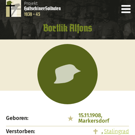
Projekt
Hultschiner
Soldaten
1939 - 45
Bortlik Alfons
15.11.1908,
Geboren:
Markersdorf
Verstorben:
,
Stalingrad