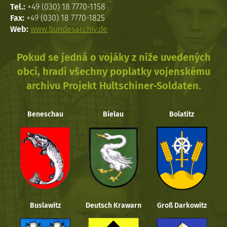
Tel.:
+49 (030) 18 7770-1158
Fax:
+49 (030) 18 7770-1825
Web:
www.bundesarchiv.de
Pokud se jedná o vojáky z níže uvedených
obcí, hradí všechny poplatky vojenskému
archivu Projekt Hultschiner-Soldaten.
Beneschau
Bielau
Bolatitz
Buslawitz
Deutsch Krawarn
Groß Darkowitz