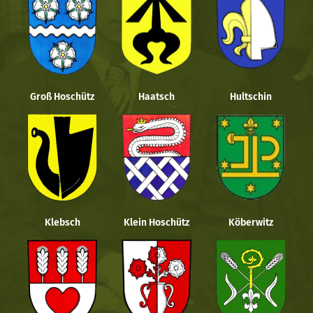
Groß Hoschütz
Haatsch
Hultschin
Klebsch
Klein Hoschütz
Köberwitz