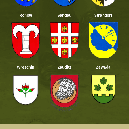
Rohow
Sandau
Strandorf
Wreschin
Zauditz
Zawada