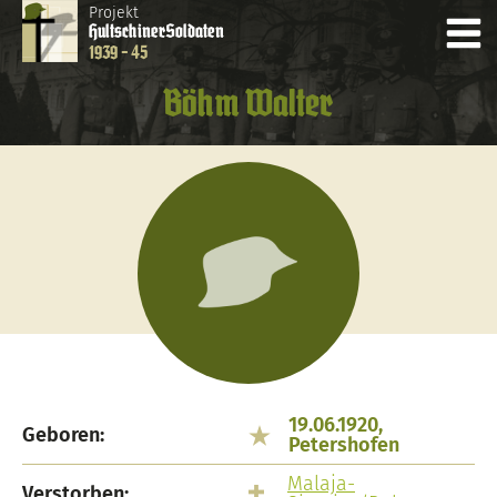
Projekt
Hultschiner
Soldaten
1939 - 45
Böhm Walter
19.06.1920,
Geboren:
Petershofen
Malaja-
Verstorben:
,