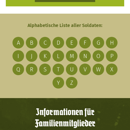
Alphabetische Liste aller Soldaten:
A
B
C
D
E
F
G
H
I
J
K
L
M
N
O
P
Q
R
S
T
U
V
W
X
Y
Z
Informationen für
Familienmitglieder