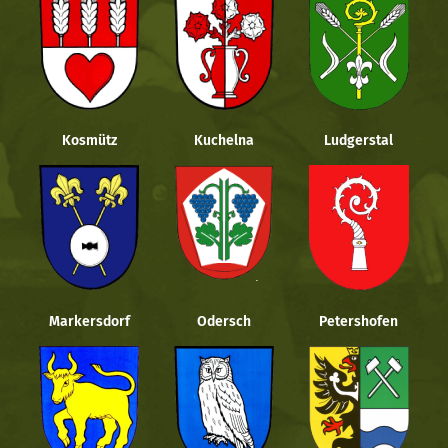
Kosmütz
Kuchelna
Ludgerstal
Markersdorf
Odersch
Petershofen