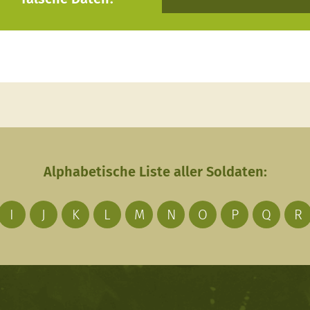
Alphabetische Liste aller Soldaten:
I
J
K
L
M
N
O
P
Q
R