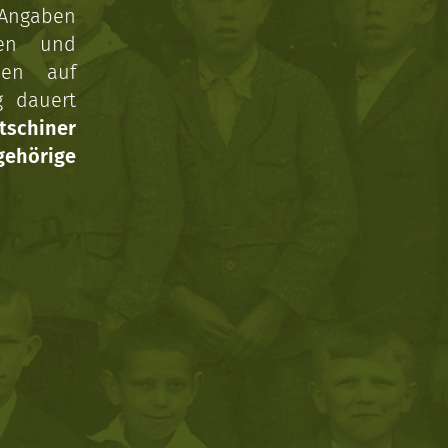
 Angaben
gen und
nen auf
g dauert
tschiner
ehörige