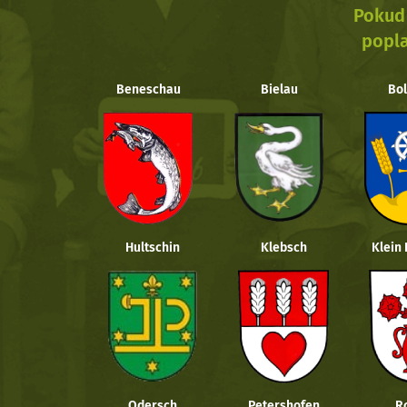
Pokud 
popla
Beneschau
Bielau
Bol
Hultschin
Klebsch
Klein
Odersch
Petershofen
R