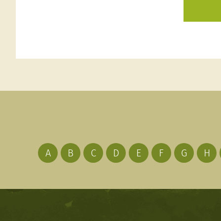
A
B
C
D
E
F
G
H