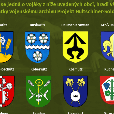
se jedná o vojáky z níže uvedených obcí, hradí 
tky vojenskému archivu Projekt Hultschiner-Sol
atitz
Buslawitz
Deutsch Krawarn
Groß Da
 Hoschütz
Köberwitz
Kosmütz
Kuche
ohow
Sandau
Strandorf
Wresc