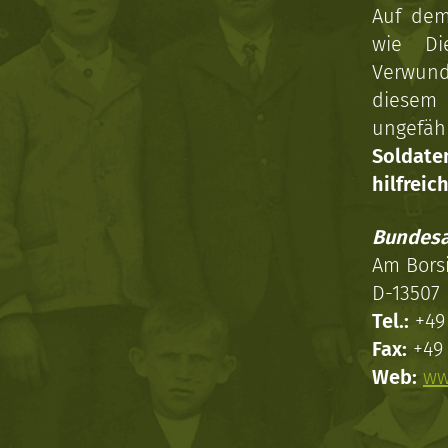
Auf dem
wie Di
Verwun
diesem 
ungefäh
Soldat
hilfreich
Bundesa
Am Bors
D-13507 
Tel.:
+49 
Fax:
+49 
Web:
ww