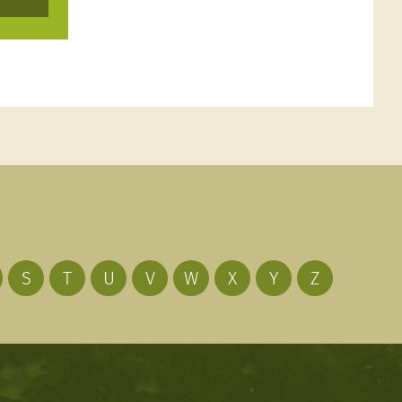
S
T
U
V
W
X
Y
Z