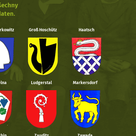
všechny
daten.
rkowitz
Groß Hoschütz
Haatsch
lna
Ludgerstal
Markersdorf
hin
Zauditz
Zawada