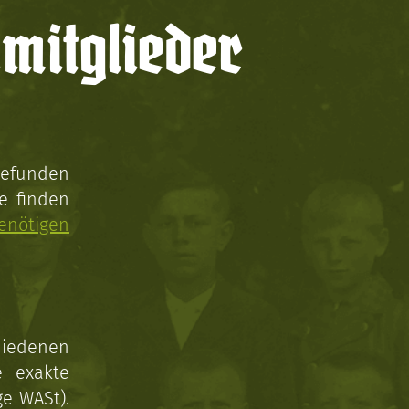
mitglieder
gefunden
e finden
enötigen
hiedenen
e exakte
ge WASt).