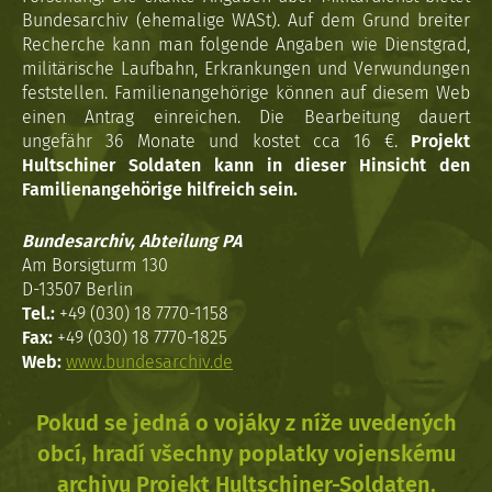
Bundesarchiv (ehemalige WASt). Auf dem Grund breiter
Recherche kann man folgende Angaben wie Dienstgrad,
militärische Laufbahn, Erkrankungen und Verwundungen
feststellen. Familienangehörige können auf diesem Web
einen Antrag einreichen. Die Bearbeitung dauert
ungefähr 36 Monate und kostet cca 16 €.
Projekt
Hultschiner Soldaten kann in dieser Hinsicht den
Familienangehörige hilfreich sein.
Bundesarchiv, Abteilung PA
Am Borsigturm 130
D-13507 Berlin
Tel.:
+49 (030) 18 7770-1158
Fax:
+49 (030) 18 7770-1825
Web:
www.bundesarchiv.de
Pokud se jedná o vojáky z níže uvedených
obcí, hradí všechny poplatky vojenskému
archivu Projekt Hultschiner-Soldaten.