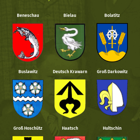
Beneschau
Bielau
Bolatitz
Buslawitz
Deutsch Krawarn
Groß Darkowitz
Groß Hoschütz
Haatsch
Hultschin