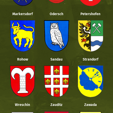
Markersdorf
Odersch
Petershofen
Rohow
Sandau
Strandorf
Wreschin
Zauditz
Zawada