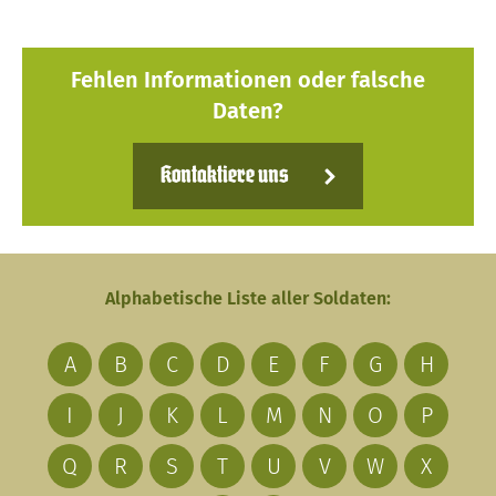
Fehlen Informationen oder falsche
Daten?
Kontaktiere uns
Alphabetische Liste aller Soldaten:
A
B
C
D
E
F
G
H
I
J
K
L
M
N
O
P
Q
R
S
T
U
V
W
X