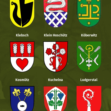
Klebsch
Klein Hoschütz
Köberwitz
Kosmütz
Kuchelna
Ludgerstal