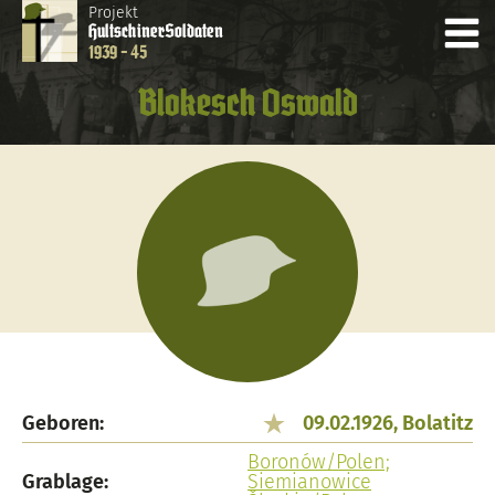
Projekt
Hultschiner
Soldaten
1939 - 45
Blokesch Oswald
Geboren:
09.02.1926, Bolatitz
Boronów/Polen;
Grablage:
Siemianowice