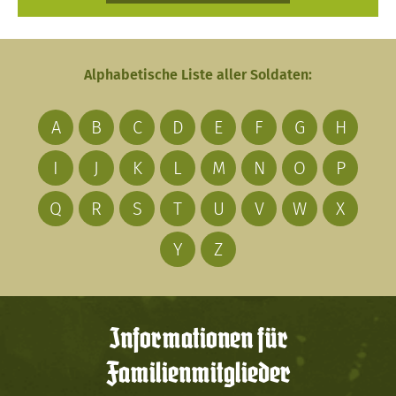
Alphabetische Liste aller Soldaten:
A
B
C
D
E
F
G
H
I
J
K
L
M
N
O
P
Q
R
S
T
U
V
W
X
Y
Z
Informationen für
Familienmitglieder