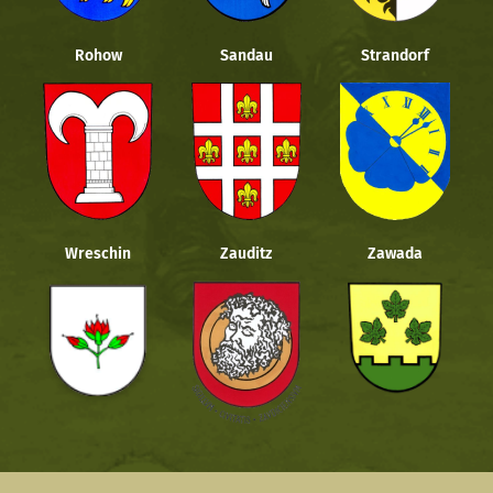
Rohow
Sandau
Strandorf
Wreschin
Zauditz
Zawada