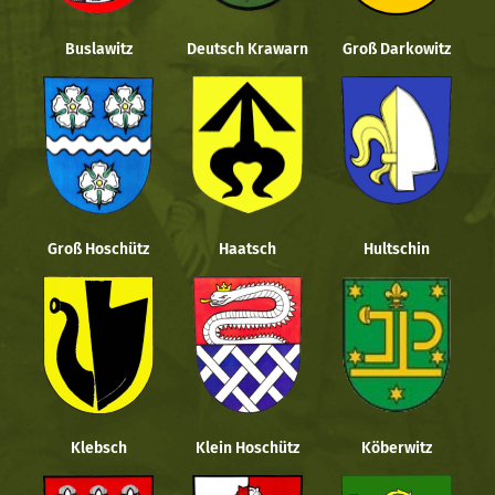
Buslawitz
Deutsch Krawarn
Groß Darkowitz
Groß Hoschütz
Haatsch
Hultschin
Klebsch
Klein Hoschütz
Köberwitz