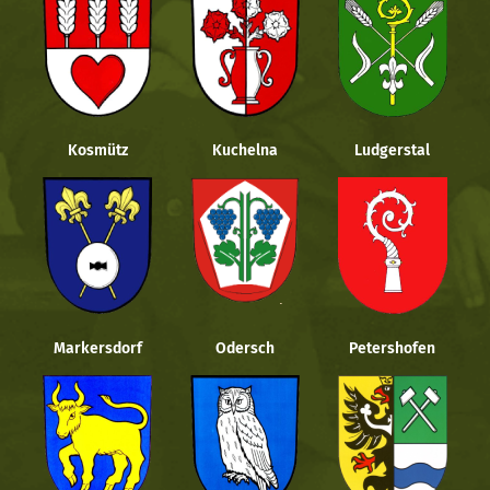
Kosmütz
Kuchelna
Ludgerstal
Markersdorf
Odersch
Petershofen