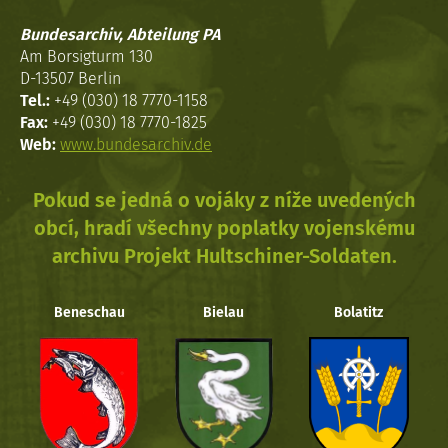
Bundesarchiv, Abteilung PA
Am Borsigturm 130
D-13507 Berlin
Tel.:
+49 (030) 18 7770-1158
Fax:
+49 (030) 18 7770-1825
Web:
www.bundesarchiv.de
Pokud se jedná o vojáky z níže uvedených
obcí, hradí všechny poplatky vojenskému
archivu Projekt Hultschiner-Soldaten.
Beneschau
Bielau
Bolatitz