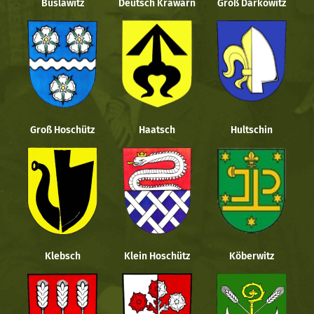
Buslawitz
Deutsch Krawarn
Groß Darkowitz
Groß Hoschütz
Haatsch
Hultschin
Klebsch
Klein Hoschütz
Köberwitz