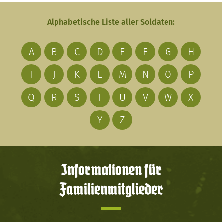
Alphabetische Liste aller Soldaten:
A
B
C
D
E
F
G
H
I
J
K
L
M
N
O
P
Q
R
S
T
U
V
W
X
Y
Z
Informationen für
Familienmitglieder