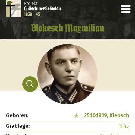
Projekt
Hultschiner
Soldaten
1939 - 45
Blokesch Maxmilian
Geboren:
25.10.1919, Klebsch
Grablage:
1943