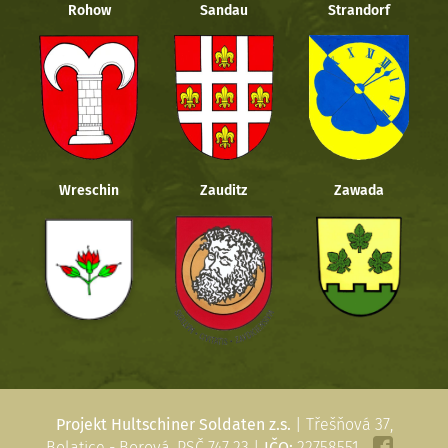
Rohow
Sandau
Strandorf
Wreschin
Zauditz
Zawada
Projekt Hultschiner Soldaten z.s.
| Třešňová 37,
Bolatice - Borová, PSČ 747 23 |
IČO:
22758551