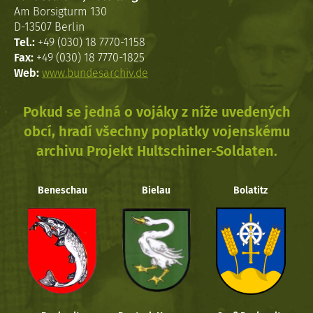
Am Borsigturm 130
D-13507 Berlin
Tel.:
+49 (030) 18 7770-1158
Fax:
+49 (030) 18 7770-1825
Web:
www.bundesarchiv.de
Pokud se jedná o vojáky z níže uvedených
obcí, hradí všechny poplatky vojenskému
archivu Projekt Hultschiner-Soldaten.
Beneschau
Bielau
Bolatitz