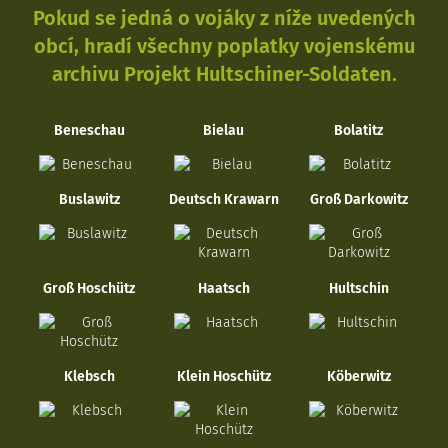
Pokud se jedná o vojáky z níže uvedených
obcí, hradí všechny poplatky vojenskému
archivu Projekt Hultschiner-Soldaten.
Beneschau
Bielau
Bolatitz
Buslawitz
Deutsch Krawarn
Groß Darkowitz
Groß Hoschütz
Haatsch
Hultschin
Klebsch
Klein Hoschütz
Köberwitz