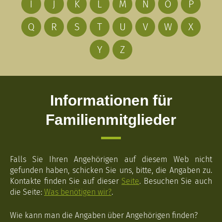
I
J
K
L
M
N
O
P
Q
R
S
T
U
V
W
X
Y
Z
Informationen für
Familienmitglieder
Falls Sie Ihren Angehörigen auf diesem Web nicht
gefunden haben, schicken Sie uns, bitte, die Angaben zu.
Kontakte finden Sie auf dieser
Seite
. Besuchen Sie auch
die Seite:
Was benötigen wir?
.
Wie kann man die Angaben über Angehörigen finden?