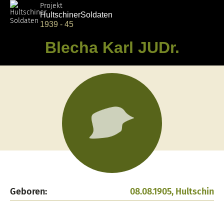
Projekt
Hultschiner
Soldaten
1939 - 45
Blecha Karl JUDr.
Geboren:
08.08.1905, Hultschin