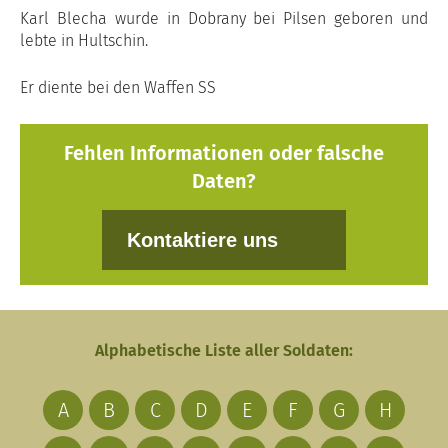
Karl Blecha wurde in Dobrany bei Pilsen geboren und
lebte in Hultschin.
Er diente bei den Waffen SS
Fehlen Informationen oder falsche
Daten?
Kontaktiere uns
Alphabetische Liste aller Soldaten:
A
B
C
D
E
F
G
H