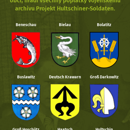
obcí, hradí všechny poplatky vojenskému
archivu Projekt Hultschiner-Soldaten.
Beneschau
Bielau
Bolatitz
Buslawitz
Deutsch Krawarn
Groß Darkowitz
Groß Hoschütz
Haatsch
Hultschin