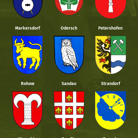
Markersdorf
Odersch
Petershofen
Rohow
Sandau
Strandorf