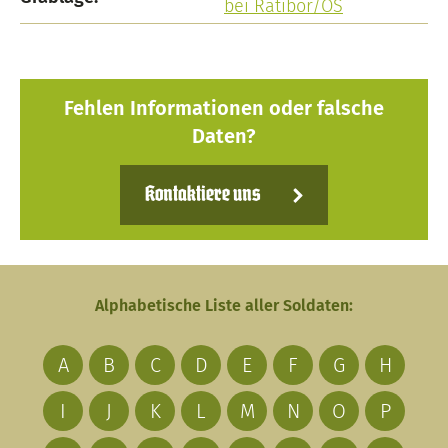
bei Ratibor/OS
Fehlen Informationen oder falsche
Daten?
Kontaktiere uns
Alphabetische Liste aller Soldaten:
A
B
C
D
E
F
G
H
I
J
K
L
M
N
O
P