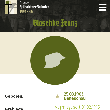
Projekt
Hultschiner
Soldaten
1939 - 45
Blaschke Franz
25.03.1903,
Geboren:
Beneschau
Vermisst seit 01.02.1945
Grablage: