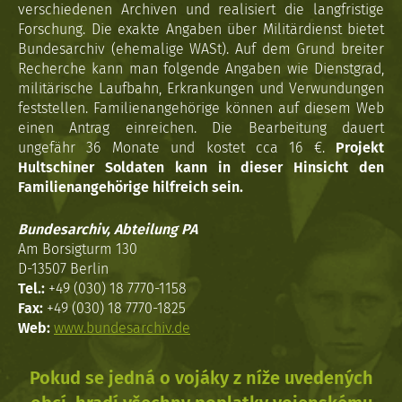
verschiedenen Archiven und realisiert die langfristige
Forschung. Die exakte Angaben über Militärdienst bietet
Bundesarchiv (ehemalige WASt). Auf dem Grund breiter
Recherche kann man folgende Angaben wie Dienstgrad,
militärische Laufbahn, Erkrankungen und Verwundungen
feststellen. Familienangehörige können auf diesem Web
einen Antrag einreichen. Die Bearbeitung dauert
ungefähr 36 Monate und kostet cca 16 €.
Projekt
Hultschiner Soldaten kann in dieser Hinsicht den
Familienangehörige hilfreich sein.
Bundesarchiv, Abteilung PA
Am Borsigturm 130
D-13507 Berlin
Tel.:
+49 (030) 18 7770-1158
Fax:
+49 (030) 18 7770-1825
Web:
www.bundesarchiv.de
Pokud se jedná o vojáky z níže uvedených