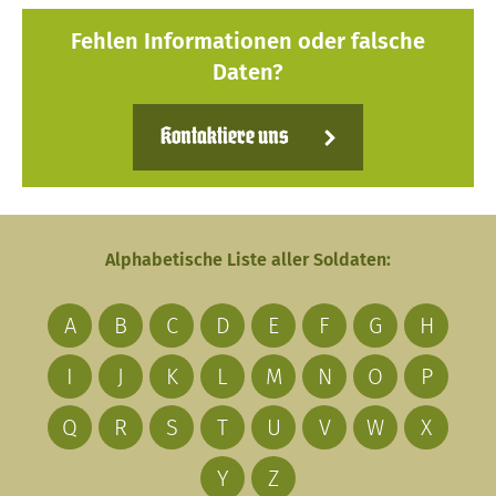
Fehlen Informationen oder falsche
Daten?
Kontaktiere uns
Alphabetische Liste aller Soldaten:
A
B
C
D
E
F
G
H
I
J
K
L
M
N
O
P
Q
R
S
T
U
V
W
X
Y
Z