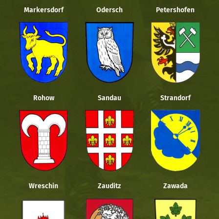
Markersdorf
Odersch
Petershofen
Rohow
Sandau
Strandorf
Wreschin
Zauditz
Zawada