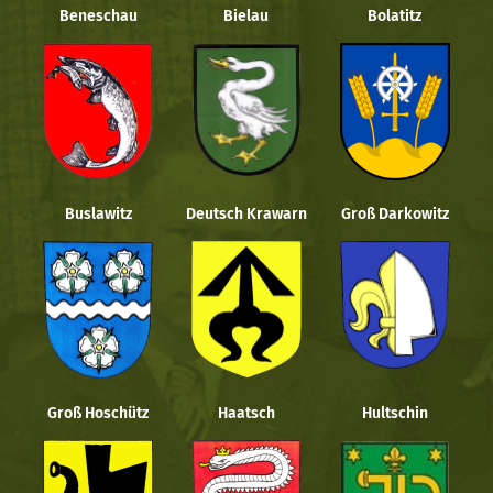
Beneschau
Bielau
Bolatitz
Buslawitz
Deutsch Krawarn
Groß Darkowitz
Groß Hoschütz
Haatsch
Hultschin