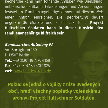
Recherche kann man folgende Angaben wie Dienstgrad,
militärische Laufbahn, Erkrankungen und Verwundungen
feststellen. Familienangehörige können auf diesem Web
einen Antrag einreichen. Die Bearbeitung dauert
ungefähr 36 Monate und kostet cca 16 €.
Projekt
Hultschiner Soldaten kann in dieser Hinsicht den
Familienangehörige hilfreich sein.
Bundesarchiv, Abteilung PA
Am Borsigturm 130
D-13507 Berlin
Tel.:
+49 (030) 18 7770-1158
Fax:
+49 (030) 18 7770-1825
Web:
www.bundesarchiv.de
Pokud se jedná o vojáky z níže uvedených
obcí, hradí všechny poplatky vojenskému
archivu Projekt Hultschiner-Soldaten.