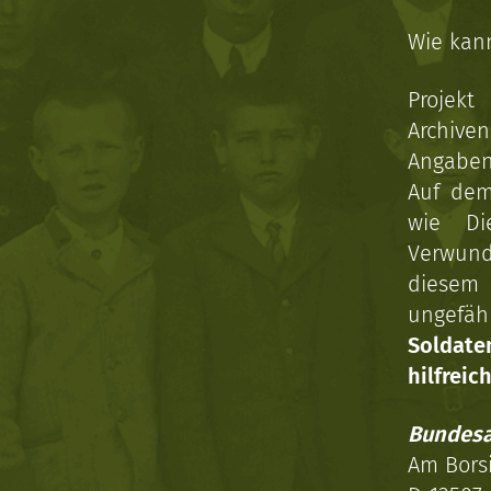
Wie kan
Projekt
Archive
Angaben 
Auf dem
wie Di
Verwun
diesem 
ungefäh
Soldat
hilfreich
Bundesa
Am Bors