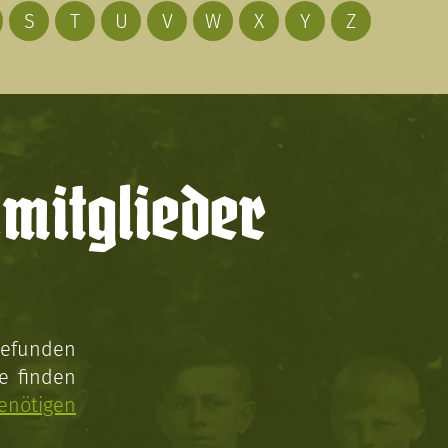
S
T
U
V
W
X
Y
Z
mitglieder
gefunden
e finden
enötigen