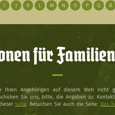
I
J
K
L
M
N
O
P
Q
R
onen für Familien
ie Ihren Angehörigen auf diesem Web nicht 
schicken Sie uns, bitte, die Angaben zu. Kontakt
 dieser
Seite
. Besuchen Sie auch die Seite:
Was b