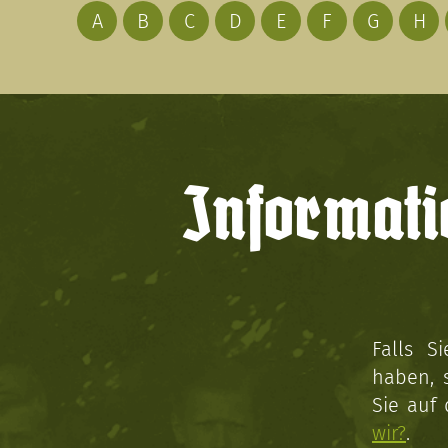
A
B
C
D
E
F
G
H
Informati
Falls S
haben, 
Sie auf
wir?
.