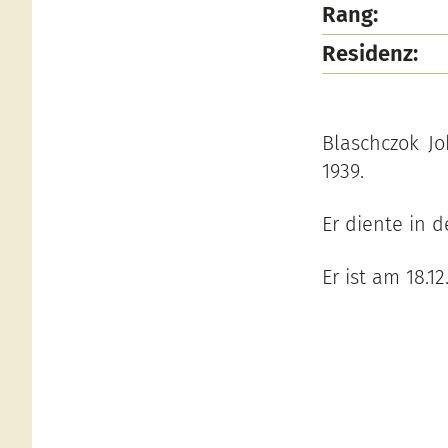
Rang:
Residenz:
Blaschczok J
1939.
Er diente in de
Er ist am 18.12