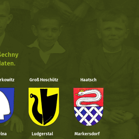
všechny
daten.
rkowitz
Groß Hoschütz
Haatsch
lna
Ludgerstal
Markersdorf