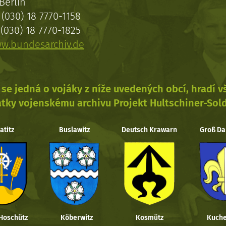
Berlin
(030) 18 7770-1158
(030) 18 7770-1825
w.bundesarchiv.de
se jedná o vojáky z níže uvedených obcí, hradí 
tky vojenskému archivu Projekt Hultschiner-Sol
atitz
Buslawitz
Deutsch Krawarn
Groß Da
 Hoschütz
Köberwitz
Kosmütz
Kuche