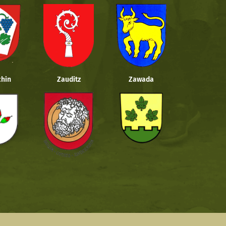
hin
Zauditz
Zawada