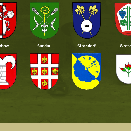
ohow
Sandau
Strandorf
Wresc