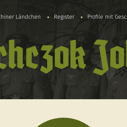
chiner Ländchen
Register
Profile mit Ges
chczok J