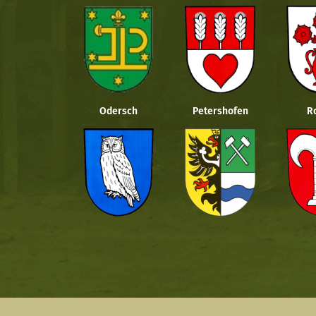
Odersch
Petershofen
R