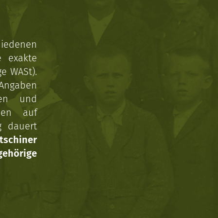
hiedenen
e exakte
ge WASt).
 Angaben
gen und
nen auf
g dauert
tschiner
ehörige