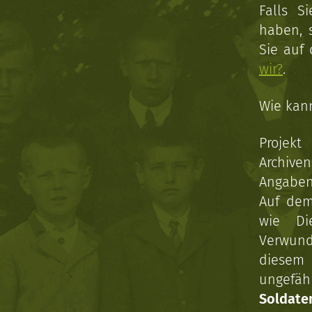
Falls S
haben, 
Sie auf
wir?
.
Wie kan
Projekt
Archive
Angaben 
Auf dem
wie Di
Verwun
diesem 
ungefäh
Soldat