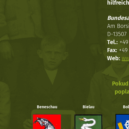
hilfreich
Bundesa
Am Bors
D-13507 
Tel.:
+49 
Fax:
+49 
Web:
ww
Pokud 
popla
Beneschau
Bielau
Bol