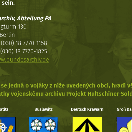
 sein.
rchiv, Abteilung PA
igturm 130
Berlin
(030) 18 7770-1158
(030) 18 7770-1825
w.bundesarchiv.de
se jedná o vojáky z níže uvedených obcí, hradí 
tky vojenskému archivu Projekt Hultschiner-Sol
atitz
Buslawitz
Deutsch Krawarn
Groß Da