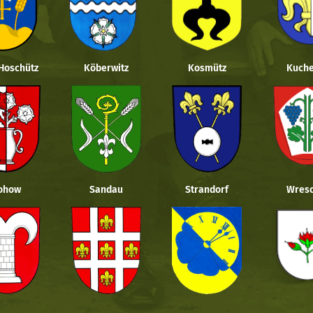
 Hoschütz
Köberwitz
Kosmütz
Kuche
ohow
Sandau
Strandorf
Wresc