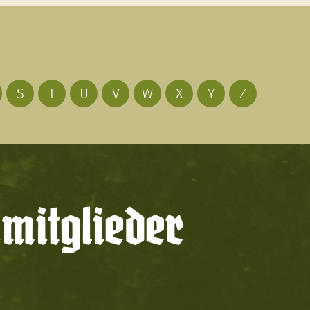
S
T
U
V
W
X
Y
Z
mitglieder