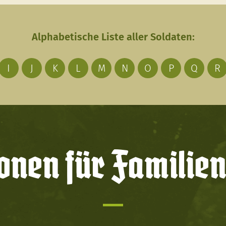
Alphabetische Liste aller Soldaten:
I
J
K
L
M
N
O
P
Q
R
onen für Familien