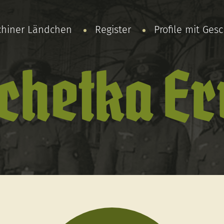
chiner Ländchen
Register
Profile mit Ges
chetka E