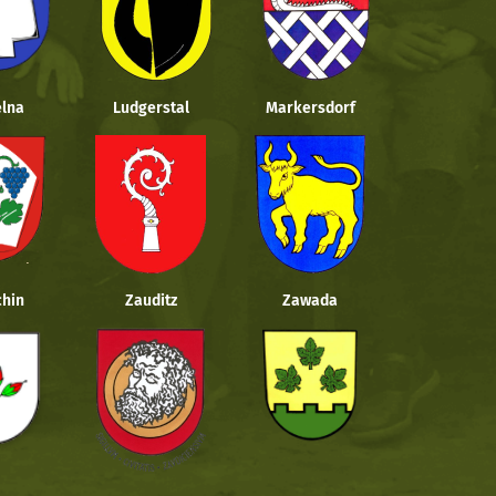
lna
Ludgerstal
Markersdorf
hin
Zauditz
Zawada