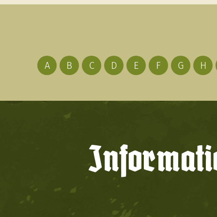
A
B
C
D
E
F
G
H
Informati