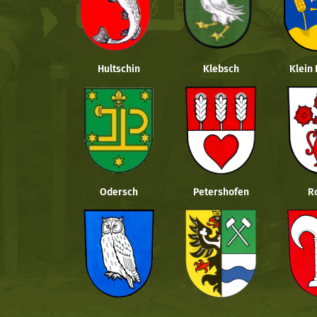
Hultschin
Klebsch
Klein
Odersch
Petershofen
R