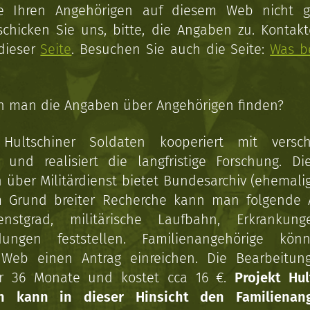
ie Ihren Angehörigen auf diesem Web nicht 
schicken Sie uns, bitte, die Angaben zu. Kontakt
 dieser
Seite
. Besuchen Sie auch die Seite:
Was b
n man die Angaben über Angehörigen finden?
 Hultschiner Soldaten kooperiert mit versc
n und realisiert die langfristige Forschung. Di
über Militärdienst bietet Bundesarchiv (ehemali
 Grund breiter Recherche kann man folgende
enstgrad, militärische Laufbahn, Erkrankun
dungen feststellen. Familienangehörige kön
Web einen Antrag einreichen. Die Bearbeitun
r 36 Monate und kostet cca 16 €.
Projekt Hul
en kann in dieser Hinsicht den Familienang