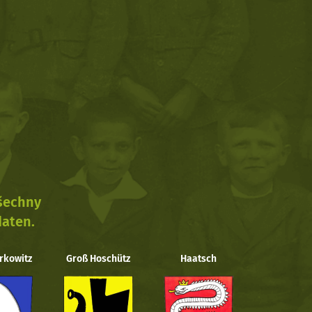
všechny
daten.
rkowitz
Groß Hoschütz
Haatsch