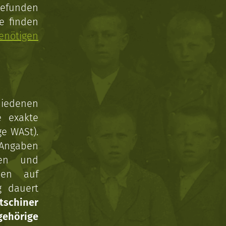
gefunden
e finden
enötigen
hiedenen
e exakte
ge WASt).
 Angaben
gen und
nen auf
g dauert
tschiner
ehörige