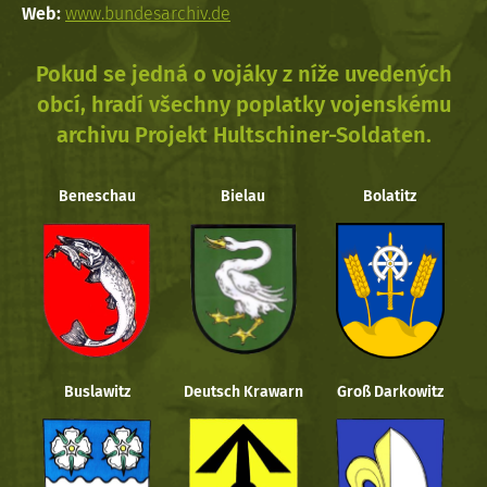
Web:
www.bundesarchiv.de
Pokud se jedná o vojáky z níže uvedených
obcí, hradí všechny poplatky vojenskému
archivu Projekt Hultschiner-Soldaten.
Beneschau
Bielau
Bolatitz
Buslawitz
Deutsch Krawarn
Groß Darkowitz