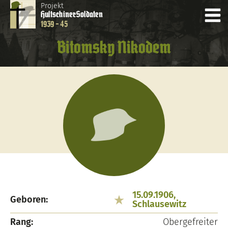
Projekt
Hultschiner
Soldaten
1939 - 45
Bitomsky Nikodem
15.09.1906,
Geboren:
Schlausewitz
Rang:
Obergefreiter