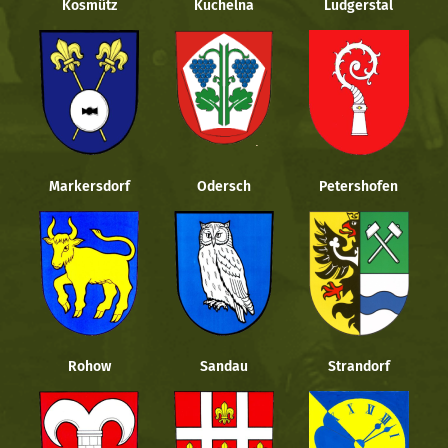
Kosmütz
Kuchelna
Ludgerstal
Markersdorf
Odersch
Petershofen
Rohow
Sandau
Strandorf