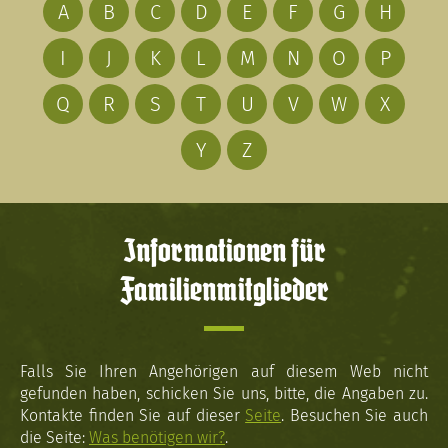
A
B
C
D
E
F
G
H
I
J
K
L
M
N
O
P
Q
R
S
T
U
V
W
X
Y
Z
Informationen für
Familienmitglieder
Falls Sie Ihren Angehörigen auf diesem Web nicht
gefunden haben, schicken Sie uns, bitte, die Angaben zu.
Kontakte finden Sie auf dieser
Seite
. Besuchen Sie auch
die Seite:
Was benötigen wir?
.