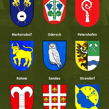
Markersdorf
Odersch
Petershofen
Rohow
Sandau
Strandorf