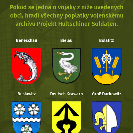
Pokud se jedná o vojáky z níže uvedených
obcí, hradí všechny poplatky vojenskému
archivu Projekt Hultschiner-Soldaten.
Beneschau
Bielau
Bolatitz
Buslawitz
Deutsch Krawarn
Groß Darkowitz