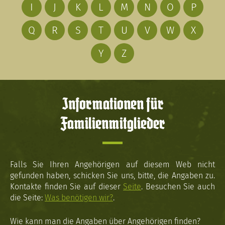
I
J
K
L
M
N
O
P
Q
R
S
T
U
V
W
X
Y
Z
Informationen für
Familienmitglieder
Falls Sie Ihren Angehörigen auf diesem Web nicht
gefunden haben, schicken Sie uns, bitte, die Angaben zu.
Kontakte finden Sie auf dieser
Seite
. Besuchen Sie auch
die Seite:
Was benötigen wir?
.
Wie kann man die Angaben über Angehörigen finden?