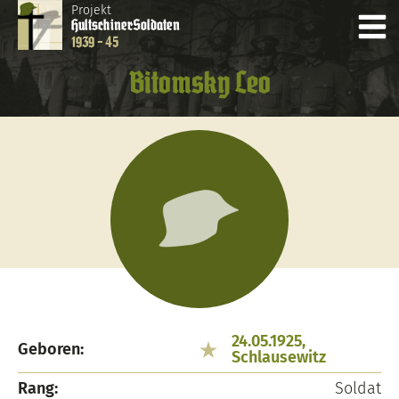
Projekt
Hultschiner
Soldaten
1939 - 45
Bitomsky Leo
24.05.1925,
Geboren:
Schlausewitz
Rang:
Soldat