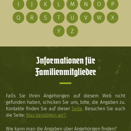
I
J
K
L
M
N
O
P
Q
R
S
T
U
V
W
X
Y
Z
Informationen für
Familienmitglieder
Falls Sie Ihren Angehörigen auf diesem Web nicht
gefunden haben, schicken Sie uns, bitte, die Angaben zu.
Kontakte finden Sie auf dieser
Seite
. Besuchen Sie auch
die Seite:
Was benötigen wir?
.
Wie kann man die Angaben über Angehörigen finden?