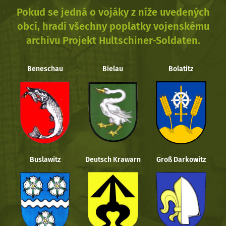
Pokud se jedná o vojáky z níže uvedených
obcí, hradí všechny poplatky vojenskému
archivu Projekt Hultschiner-Soldaten.
Beneschau
Bielau
Bolatitz
Buslawitz
Deutsch Krawarn
Groß Darkowitz