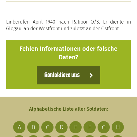
Einberufen April 1940 nach Ratibor O/S. Er diente in
Glogau, an der Westfront und zuletzt an der Ostfront.
Fehlen Informationen oder falsche
Daten?
Kontaktiere uns
Alphabetische Liste aller Soldaten:
A
B
C
D
E
F
G
H