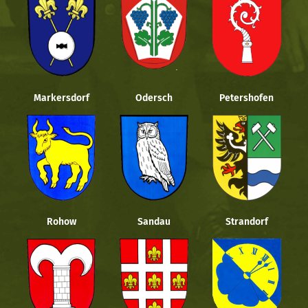
Markersdorf
Odersch
Petershofen
Rohow
Sandau
Strandorf