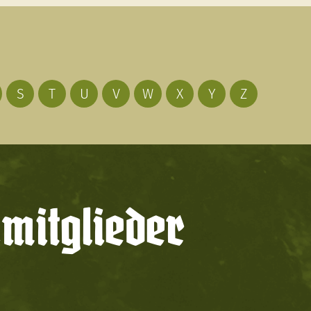
S
T
U
V
W
X
Y
Z
mitglieder