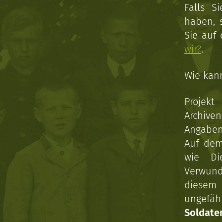
Falls S
haben, 
Sie auf
wir?
.
Wie kan
Projekt
Archive
Angaben 
Auf dem
wie Di
Verwun
diesem 
ungefäh
Soldat