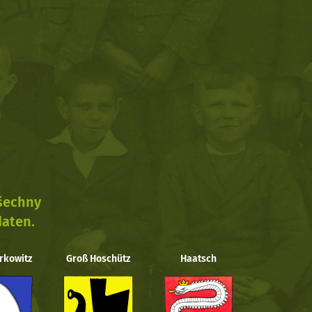
všechny
daten.
rkowitz
Groß Hoschütz
Haatsch