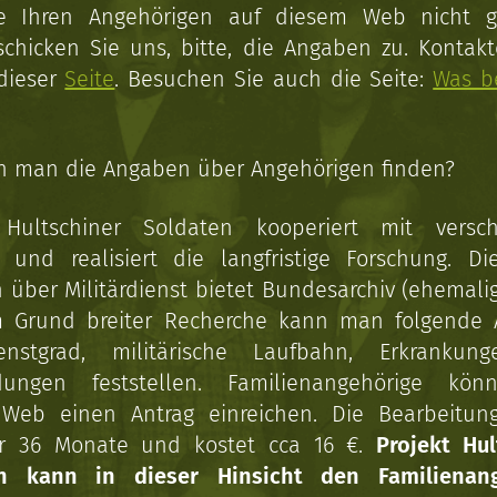
ie Ihren Angehörigen auf diesem Web nicht 
schicken Sie uns, bitte, die Angaben zu. Kontakt
 dieser
Seite
. Besuchen Sie auch die Seite:
Was b
n man die Angaben über Angehörigen finden?
 Hultschiner Soldaten kooperiert mit versc
n und realisiert die langfristige Forschung. Di
über Militärdienst bietet Bundesarchiv (ehemali
 Grund breiter Recherche kann man folgende
enstgrad, militärische Laufbahn, Erkrankun
dungen feststellen. Familienangehörige kön
Web einen Antrag einreichen. Die Bearbeitun
r 36 Monate und kostet cca 16 €.
Projekt Hul
en kann in dieser Hinsicht den Familienang