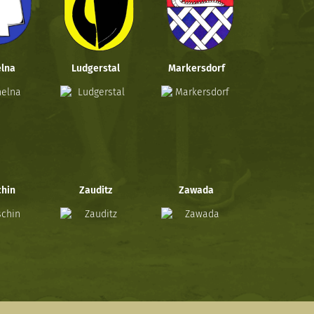
lna
Ludgerstal
Markersdorf
hin
Zauditz
Zawada