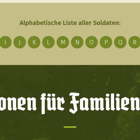
Alphabetische Liste aller Soldaten:
I
J
K
L
M
N
O
P
Q
R
onen für Familien