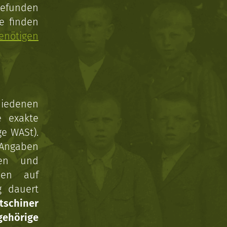
gefunden
e finden
enötigen
hiedenen
e exakte
ge WASt).
 Angaben
gen und
nen auf
g dauert
tschiner
ehörige