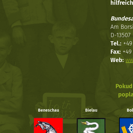
hilfreich
Bundesa
Am Bors
D-13507 
Tel.:
+49 
Fax:
+49 
Web:
ww
Pokud 
popla
Beneschau
Bielau
Bol