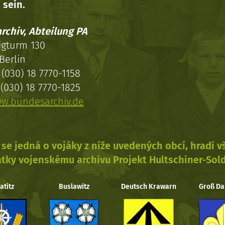
 sein.
rchiv, Abteilung PA
igturm 130
Berlin
(030) 18 7770-1158
(030) 18 7770-1825
w.bundesarchiv.de
se jedná o vojáky z níže uvedených obcí, hradí 
tky vojenskému archivu Projekt Hultschiner-Sol
atitz
Buslawitz
Deutsch Krawarn
Groß Da