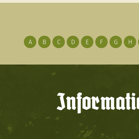
A
B
C
D
E
F
G
H
Informati