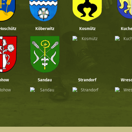
 Hoschütz
Köberwitz
Kosmütz
Kuche
ohow
Sandau
Strandorf
Wresc