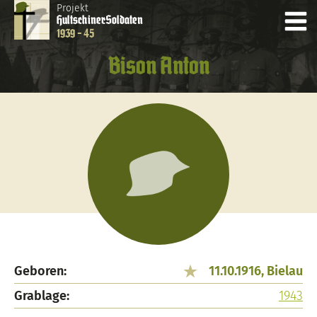
Projekt
Hultschiner
Soldaten
1939 - 45
Bison Anton
Geboren:
11.10.1916, Bielau
Grablage:
1943