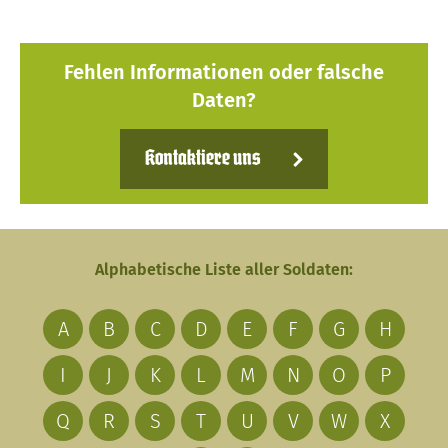
Fehlen Informationen oder falsche
Daten?
Kontaktiere uns
Alphabetische Liste aller Soldaten:
A
B
C
D
E
F
G
H
I
J
K
L
M
N
O
P
Q
R
S
T
U
V
W
X