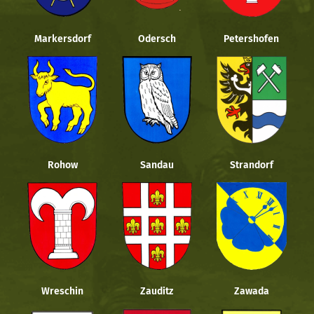
Markersdorf
Odersch
Petershofen
Rohow
Sandau
Strandorf
Wreschin
Zauditz
Zawada