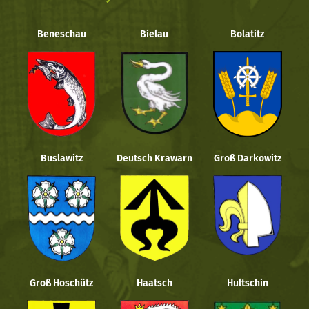
Beneschau
Bielau
Bolatitz
Buslawitz
Deutsch Krawarn
Groß Darkowitz
Groß Hoschütz
Haatsch
Hultschin