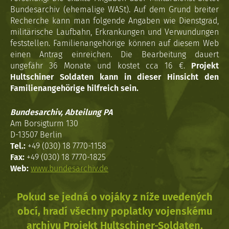
Bundesarchiv (ehemalige WASt). Auf dem Grund breiter
Recherche kann man folgende Angaben wie Dienstgrad,
militärische Laufbahn, Erkrankungen und Verwundungen
feststellen. Familienangehörige können auf diesem Web
einen Antrag einreichen. Die Bearbeitung dauert
ungefähr 36 Monate und kostet cca 16 €.
Projekt
Hultschiner Soldaten kann in dieser Hinsicht den
Familienangehörige hilfreich sein.
Bundesarchiv, Abteilung PA
Am Borsigturm 130
D-13507 Berlin
Tel.:
+49 (030) 18 7770-1158
Fax:
+49 (030) 18 7770-1825
Web:
www.bundesarchiv.de
Pokud se jedná o vojáky z níže uvedených
obcí, hradí všechny poplatky vojenskému
archivu Projekt Hultschiner-Soldaten.