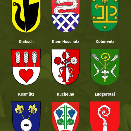
Klebsch
Klein Hoschütz
Köberwitz
Kosmütz
Kuchelna
Ludgerstal